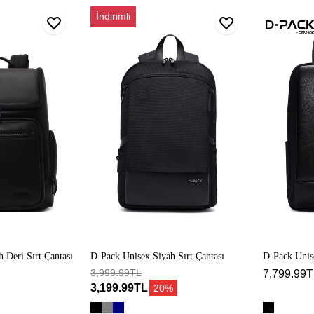
D-
D-
İndirimli
Pack
Pack
Unisex
Unisex
Siyah
Siyah
Sırt
Teknolojik
Çantası
Sırt
Çantası
 Deri Sırt Çantası
D-Pack Unisex Siyah Sırt Çantası
D-Pack Unise
3,999.99TL
Çantası
7,799.99T
3,199.99TL
20%