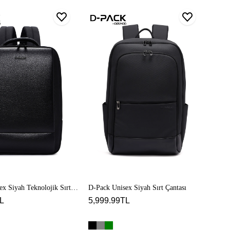
D-
Pack
Unisex
Siyah
Sırt
Çantası
x Siyah Teknolojik Sırt
D-Pack Unisex Siyah Sırt Çantası
L
5,999.99TL