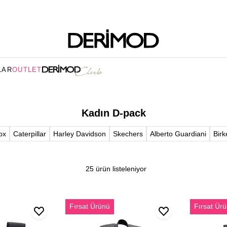
LAR
OUTLET
Kadın D-pack
ox
Caterpillar
Harley Davidson
Skechers
Alberto Guardiani
Birk
25 ürün listeleniyor
D-
D-
Fırsat Ürünü
Fırsat Ür
Pack
Pack
Unisex
Unisex