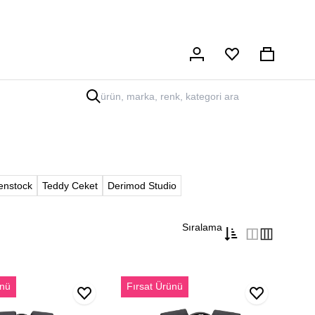
Hesabım
Sepet
enstock
Teddy Ceket
Derimod Studio
Sıralama
D-
ünü
Fırsat Ürünü
Pack
Unisex