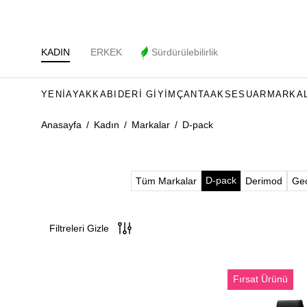
KADIN
ERKEK
Sürdürülebilirlik
YENI
AYAKKABI
DERI GIYIM
ÇANTA
AKSESUAR
MARKA
Anasayfa
/
Kadın
/
Markalar
/
D-pack
D-pack
Tüm Markalar
Derimod
Ge
Filtreleri Gizle
D-
Fırsat Ürünü
Pack
Unisex