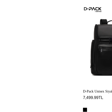
D-
Pack
Unisex
Siyah
Deri
Sırt
Çantası
D-Pack Unisex Siyah
7,499.99TL