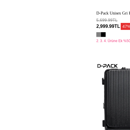
D-Pack Unisex Gri 
5,699.99TL
2,999.99TL
47
2. 3. 4. Ürüne Ek %50
D-
Pack
Unisex
Siyah
Kabin
Boy
Valiz