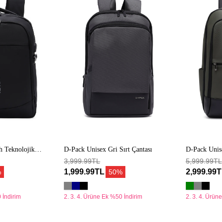
Gri
Haki
Sırt
Sırt
Çantası
Çantası
h Teknolojik
D-Pack Unisex Gri Sırt Çantası
D-Pack Unise
3,999.99TL
5,999.99TL
1,999.99TL
2,999.99
%
50%
 İndirim
2. 3. 4. Ürüne Ek %50 İndirim
2. 3. 4. Ürün