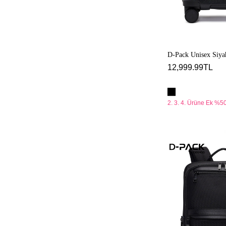
D-Pack Unisex Siya
12,999.99TL
2. 3. 4. Ürüne Ek %50
D-
Pack
Unisex
Siyah
Sırt
Çantası