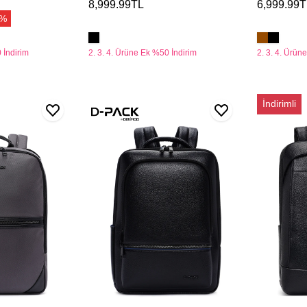
8,999.99TL
6,999.99T
0%
 İndirim
2. 3. 4. Ürüne Ek %50 İndirim
2. 3. 4. Ürün
D-
D-
İndirimli
Pack
Pack
Unisex
Unisex
Siyah
Siyah
Teknolojik
Teknolojik
Sırt
Deri
Çantası
Sırt
Çantası