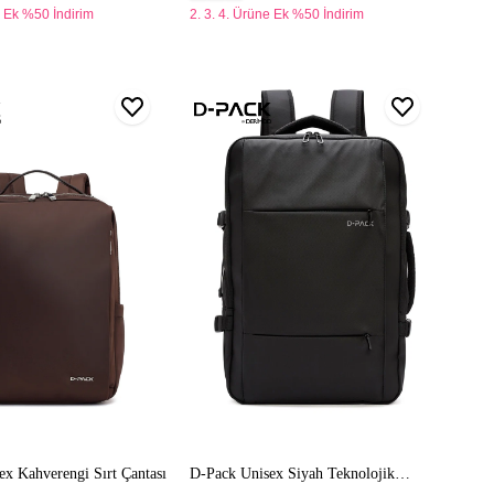
e Ek %50 İndirim
2. 3. 4. Ürüne Ek %50 İndirim
D-
Pack
Unisex
i
Siyah
Teknolojik
Kumaş
Sırt
Çantası
x Kahverengi Sırt Çantası
D-Pack Unisex Siyah Teknolojik