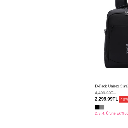
Siyah
Teknolojik
Kumaş
Sırt
Çantası
D-Pack Unisex Siya
Kumaş Sırt Çantası
4,499.99TL
2,299.99TL
48
2. 3. 4. Ürüne Ek %50