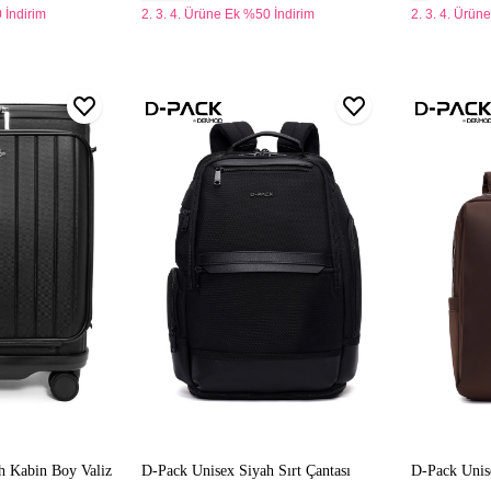
 İndirim
2. 3. 4. Ürüne Ek %50 İndirim
2. 3. 4. Ürün
D-
D-
Pack
Pack
Unisex
Unisex
Siyah
Kahvereng
Sırt
Sırt
Çantası
Çantası
h Kabin Boy Valiz
D-Pack Unisex Siyah Sırt Çantası
D-Pack Unise