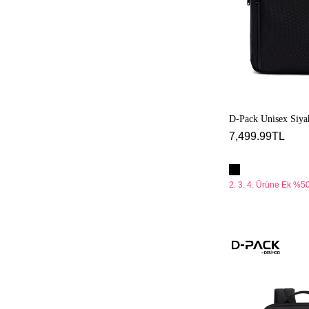
D-Pack Unisex Siyah
7,499.99TL
2. 3. 4. Ürüne Ek %50
D-
Pack
Unisex
Siyah
Sırt