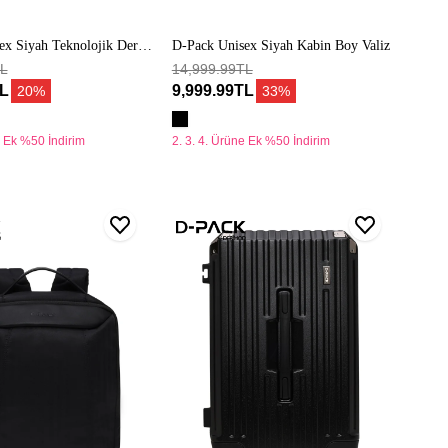
ex Siyah Teknolojik Deri
D-Pack Unisex Siyah Kabin Boy Valiz
TL
14,999.99TL
TL
9,999.99TL
20%
33%
e Ek %50 İndirim
2. 3. 4. Ürüne Ek %50 İndirim
D-
Pack
Unisex
Siyah
Mini
Kabin
Boy
Valiz