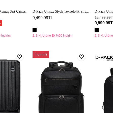
Kumaş Sırt Çantası
D-Pack Unisex Siyah Teknolojik Sırt
D-Pack Unis
Çantası
Sırt Çantası
12,499.99
9,499.99TL
9,999.99
%
 İndirim
2. 3. 4. Ürüne Ek %50 İndirim
2. 3. 4. Ürün
D-
D-
İndirimli
Pack
Pack
Unisex
Unisex
Siyah
Siyah
Deri
Kumaş
Sırt
Sırt
Çantası
Çantası