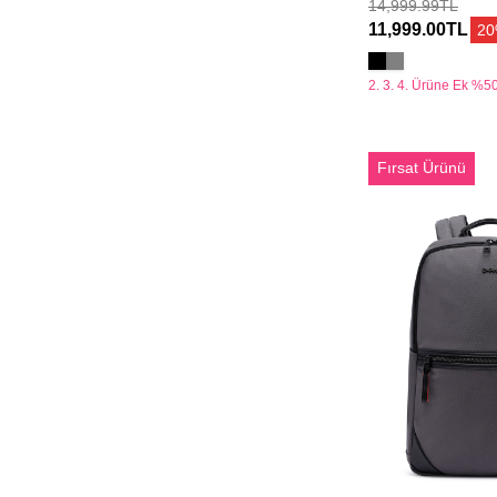
14,999.99TL
11,999.00TL
2
2. 3. 4. Ürüne Ek %50
D-
Fırsat Ürünü
Pack
Unisex
Gri
Kumaş
Sırt
Çantası