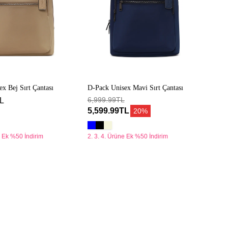
x Bej Sırt Çantası
D-Pack Unisex Mavi Sırt Çantası
6,999.99TL
L
5,599.99TL
20%
e Ek %50 İndirim
2. 3. 4. Ürüne Ek %50 İndirim