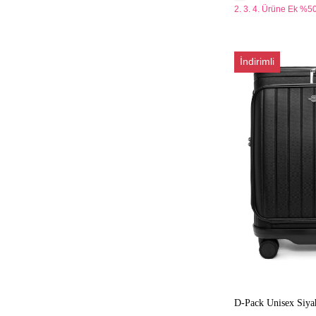
2. 3. 4. Ürüne Ek %50
D-
İndirimli
Pack
Unisex
Siyah
Kabin
Boy
Valiz
D-Pack Unisex Siya