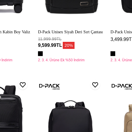
h Kabin Boy Valiz
D-Pack Unisex Siyah Deri Sırt Çantası
D-Pack Unis
11,999.99TL
Çantası
3,499.99T
9,599.99TL
20%
 İndirim
2. 3. 4. Ürüne Ek %50 İndirim
2. 3. 4. Ürün
D-
D-
Pack
Pack
Unisex
Unisex
Siyah
Bej
Sırt
Sırt
Çantası
Çantası