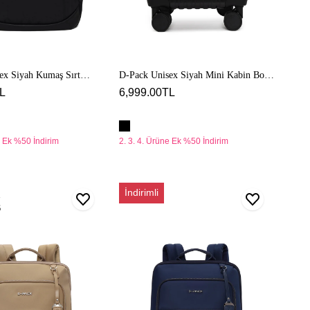
ex Siyah Kumaş Sırt
D-Pack Unisex Siyah Mini Kabin Boy
Valiz
L
6,999.00TL
e Ek %50 İndirim
2. 3. 4. Ürüne Ek %50 İndirim
D-
İndirimli
Pack
Unisex
Mavi
Sırt
Çantası