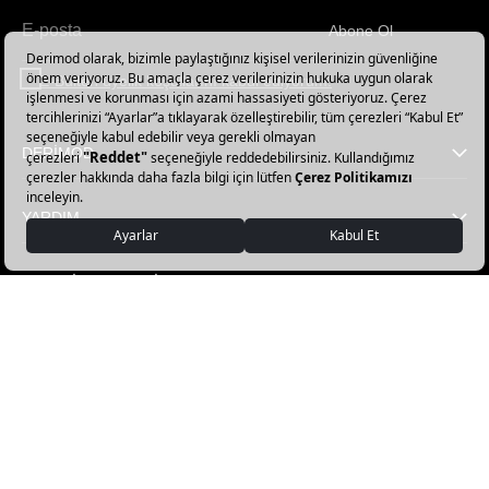
Abone Ol
Haber
bültenimize
E-Bülten üyelik koşullarını kabul ediyorum.
abone
olun!
DERİMOD
YARDIM
FAVORİ KATEGORİLER
DERİMOD APP İNDİR