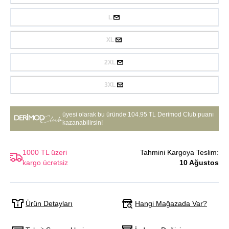
L
XL
2XL
3XL
üyesi olarak bu üründe
104.95 TL Derimod Club puanı
kazanabilirsin!
1000 TL üzeri
Tahmini Kargoya Teslim:
kargo ücretsiz
10 Ağustos
Hangi Mağazada Var?
Ürün Detayları