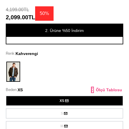
4,199.00TL
50%
2,099.00TL
2. Ürüne %50 İndirim
Renk:
Kahverengi
Kahverengi
Beden:
XS
Ölçü Tablosu
XS
S
M