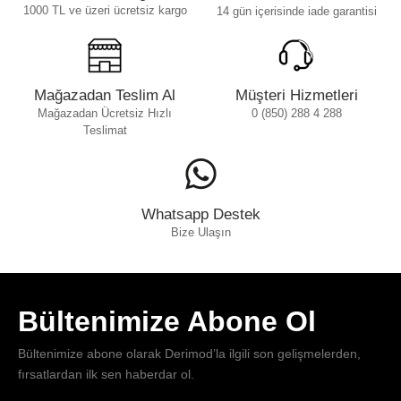
1000 TL ve üzeri ücretsiz kargo
14 gün içerisinde iade garantisi
Mağazadan Teslim Al
Müşteri Hizmetleri
Mağazadan Ücretsiz Hızlı
0 (850) 288 4 288
Teslimat
Whatsapp Destek
Bize Ulaşın
Bültenimize Abone Ol
Bültenimize abone olarak Derimod’la ilgili son gelişmelerden,
fırsatlardan ilk sen haberdar ol.