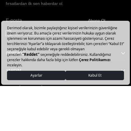
fırsatlardan ilk sen haberdar ol.
Abone Ol
Haber
bültenimize
E-Bülten üyelik koşullarını kabul ediyorum.
abone
olun!
DERİMOD
YARDIM
FAVORİ KATEGORİLER
DERİMOD APP İNDİR