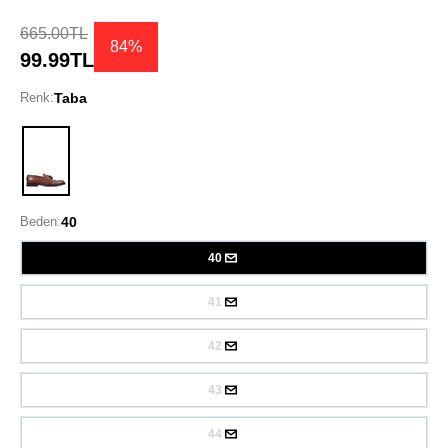
665.00TL
84%
99.99TL
Renk:
Taba
Taba
Beden:
40
40
41
42
43
44