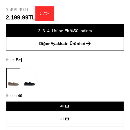
3,499.99TL
37%
2,199.99TL
2. 3. 4. Ürüne Ek %50 İndirim
Diğer Ayakkabı Ürünleri
Renk:
Bej
Bej
Beden:
40
40
41