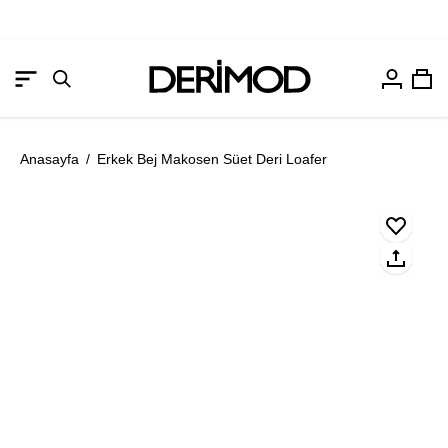
Hesabım
Sep
Gezinme
Arama
menüsünü
çubuğunu
aç
aç
Anasayfa
/
Erkek Bej Makosen Süet Deri Loafer
Resmi
Re
aç
aç