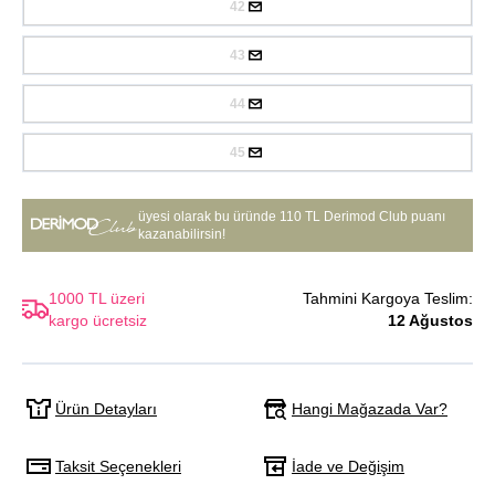
42
43
44
45
üyesi olarak bu üründe
110 TL Derimod Club puanı
kazanabilirsin!
1000 TL üzeri
Tahmini Kargoya Teslim:
kargo ücretsiz
12 Ağustos
Hangi Mağazada Var?
Ürün Detayları
Taksit Seçenekleri
İade ve Değişim