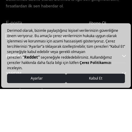
fırsatlardan ilk sen haberdar ol.
Abone Ol
Haber
bültenimize
E-Bülten üyelik koşullarını kabul ediyorum.
abone
olun!
DERİMOD
YARDIM
FAVORİ KATEGORİLER
DERİMOD APP İNDİR