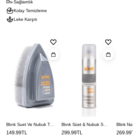
Sağlamlık
Kolay Temizleme
Leke Karşıtı
Blınk
Blınk
Blink
Suet
Süet
Naturel
Ve
&
Deodoran
Nubuk
Nubuk
Temızleme
Spreyi
Sungerı
Blınk Suet Ve Nubuk Temızleme Sungerı
Blınk Süet & Nubuk Spreyi
Blink Natur
149.99TL
299.99TL
269.99TL