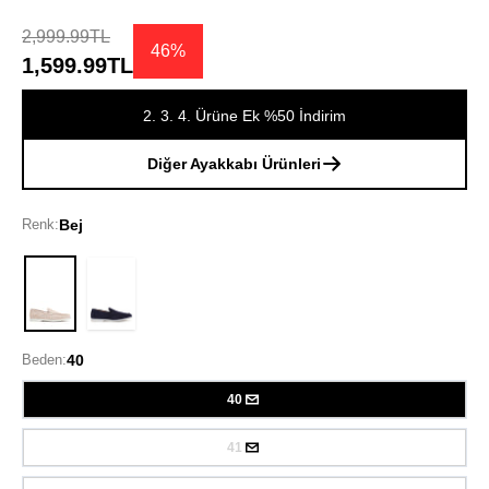
2,999.99TL
46%
1,599.99TL
2. 3. 4. Ürüne Ek %50 İndirim
Diğer Ayakkabı Ürünleri
Renk:
Bej
Bej
Beden:
40
40
41