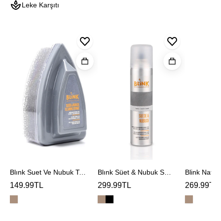
Leke Karşıtı
Blınk
Blınk
Blink
Suet
Süet
Naturel
Ve
&
Deodoran
Nubuk
Nubuk
Temızleme
Spreyi
Sungerı
Blınk Suet Ve Nubuk Temızleme Sungerı
Blınk Süet & Nubuk Spreyi
Blink Natur
149.99TL
299.99TL
269.99TL