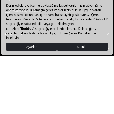
Haber
bültenimize
E-Bülten üyelik koşullarını kabul ediyorum.
abone
olun!
DERİMOD
YARDIM
FAVORİ KATEGORİLER
DERİMOD APP İNDİR