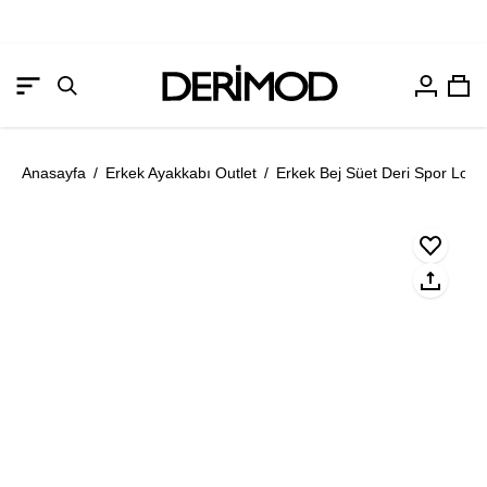
Hesabım
Sep
Gezinme
Arama
menüsünü
çubuğunu
aç
aç
Anasayfa
/
Erkek Ayakkabı Outlet
/
Erkek Bej Süet Deri Spor Loaf
Resmi
Re
aç
aç