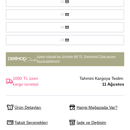
42
43
44
45
üyesi olarak bu üründe
80 TL Derimod Club puanı
kazanabilirsin!
1000 TL üzeri
Tahmini Kargoya Teslim:
kargo ücretsiz
11 Ağustos
Hangi Mağazada Var?
Ürün Detayları
Taksit Seçenekleri
İade ve Değişim