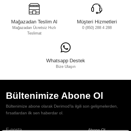
Mağazadan Teslim Al
Müşteri Hizmetleri
Mağazadan Ücretsiz Hızlı
0 (850) 288 4 288
Teslimat
Whatsapp Destek
Bize Ulaşın
Bültenimize Abone Ol
Bültenimize abone olarak Derimod’la ilgili son gelişmelerden,
fırsatlardan ilk sen haberdar ol.
Abone Ol