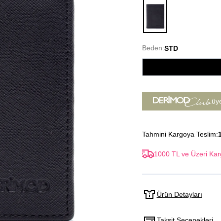
Siyah
Beden:
STD
üy
Tahmini Kargoya Teslim:
1000 TL ve Üzeri Kar
Ürün Detayları
Taksit Seçenekleri