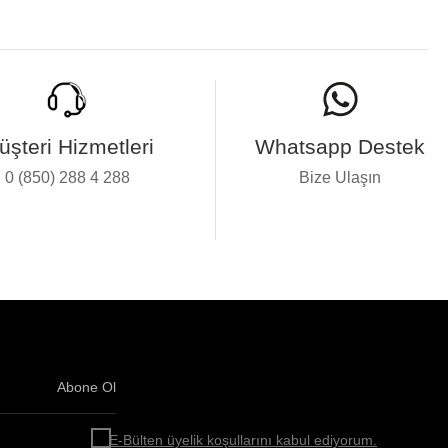
üşteri Hizmetleri
Whatsapp Destek
0 (850) 288 4 288
Bize Ulaşın
Abone Ol
Haber
bültenimize
E-Bülten üyelik koşullarını kabul ediyorum.
abone