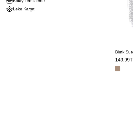
Kolay Temizleme
Leke Karşıtı
Blınk Su
149.99T