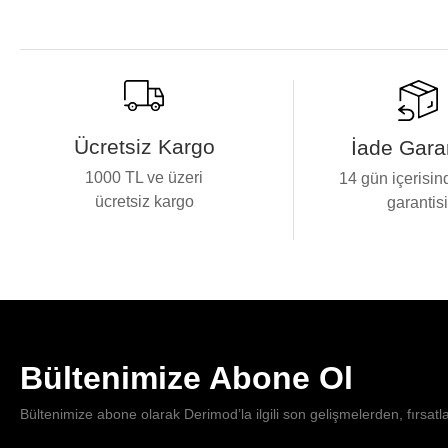
Ücretsiz Kargo
İade Garan
1000 TL ve üzeri
14 gün içerisin
ücretsiz kargo
garantis
Bültenimize Abone Ol
Bültenimize abone olarak Derimod’la ilgili son gelişmelerden, fırsatl