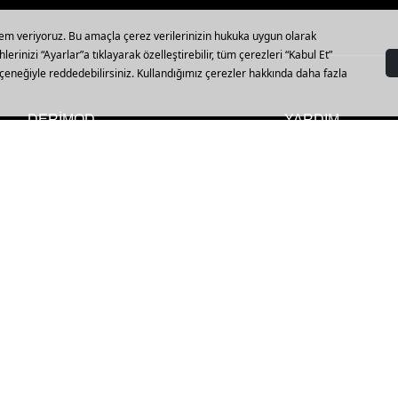
DERİMOD
YARDIM
Vizyon, Misyon ve Değerler
Mağazalar
Kalite Politikamız
Sipariş Sorgulama
Müşteri Politikamız
İptal, İade ve Değiş
Hakkımızda
Sıkça Sorulan Sorul
Sürdürülebilirlik
Beden Tablosu
Derimod Club
Kargo ve Teslimat
Yatırımcı İlişkileri
Bize Ulaşın
İnsan Kaynakları
Franchise Başvuru
Bilgi Toplumu Hizmetleri
Çerez Tercihlerini Y