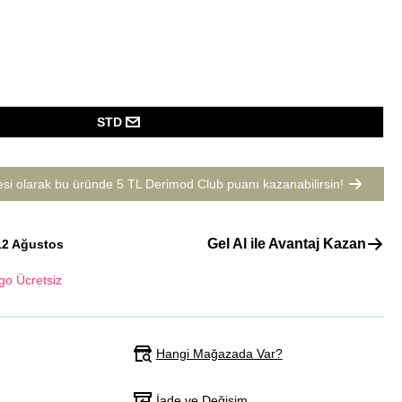
STD
esi olarak bu üründe
5 TL Derimod Club puanı
kazanabilirsin!
Gel Al ile Avantaj Kazan
12 Ağustos
go Ücretsiz
Hangi Mağazada Var?
İade ve Değişim