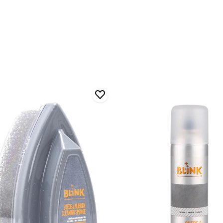
Blınk
Süet
&
Nubuk
me
Spreyi