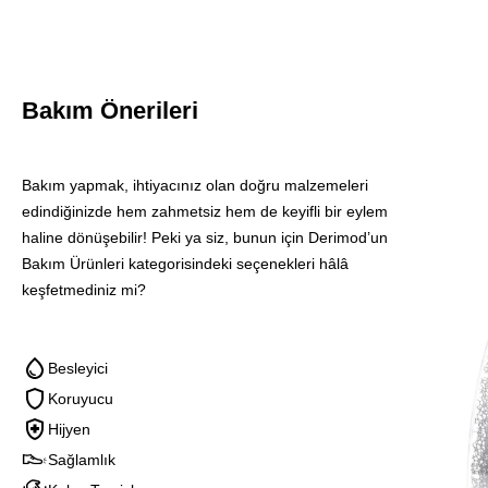
Bakım Önerileri
Blınk
Bakım yapmak, ihtiyacınız olan doğru malzemeleri
Suet
edindiğinizde hem zahmetsiz hem de keyifli bir eylem
Ve
haline dönüşebilir! Peki ya siz, bunun için Derimod’un
Nubuk
Bakım Ürünleri kategorisindeki seçenekleri hâlâ
Temızle
keşfetmediniz mi?
Sungerı
Besleyici
Koruyucu
Hijyen
Sağlamlık