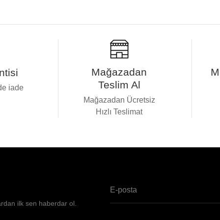
Mağazadan
M
tisi
Teslim Al
de iade
i
Mağazadan Ücretsiz
Hızlı Teslimat
ardan ilk sen haberdar ol.