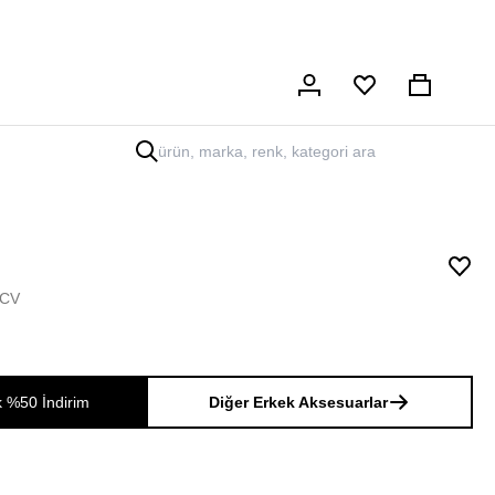
Hesabım
Sepet
0CV
k %50 İndirim
Diğer Erkek Aksesuarlar