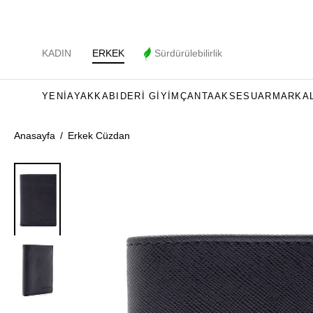
KADIN
ERKEK
Sürdürülebilirlik
YENI
AYAKKABI
DERI GIYIM
ÇANTA
AKSESUAR
MARKA
Anasayfa
/
Erkek Cüzdan