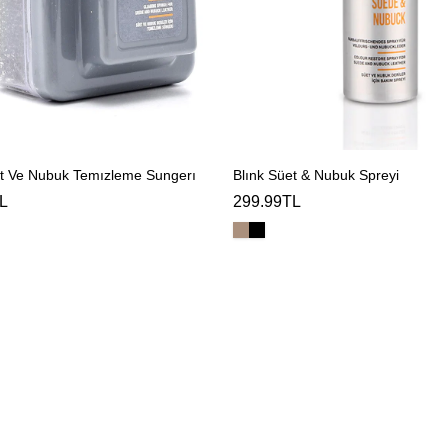
et Ve Nubuk Temızleme Sungerı
Blınk Süet & Nubuk Spreyi
L
299.99TL