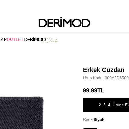
LAR
OUTLET
Erkek Cüzdan
Ürün Kodu: 000A2D350
99.99TL
2. 3. 4. Ürüne E
Renk:
Siyah