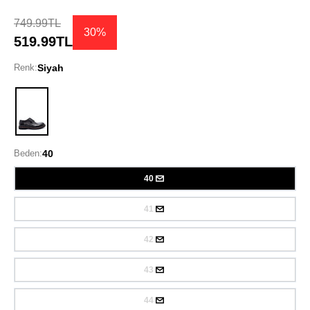
749.99TL
30%
519.99TL
Renk:
Siyah
Siyah
Beden:
40
40
41
42
43
44