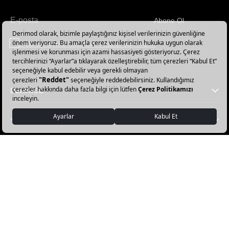
Abone Ol
Haber
bültenimize
E-Bülten üyelik koşullarını kabul ediyorum.
abone
olun!
DERİMOD
YARDIM
FAVORİ KATEGORİLER
DERİMOD APP İNDİR