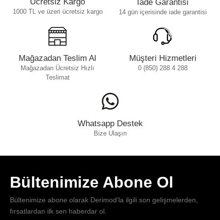
Ücretsiz Kargo
İade Garantisi
1000 TL ve üzeri ücretsiz kargo
14 gün içerisinde iade garantisi
Mağazadan Teslim Al
Müşteri Hizmetleri
Mağazadan Ücretsiz Hızlı
0 (850) 288 4 288
Teslimat
Whatsapp Destek
Bize Ulaşın
Bültenimize Abone Ol
Bültenimize abone olarak Derimod’la ilgili son gelişmelerden,
fırsatlardan ilk sen haberdar ol.