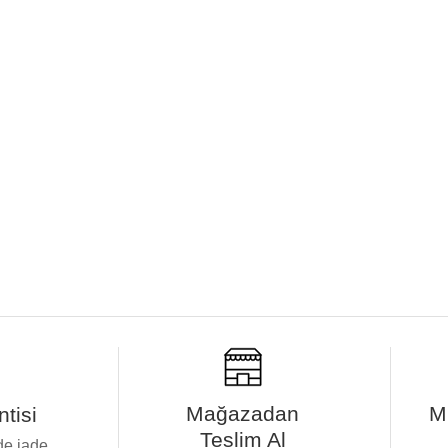
Mağazadan
M
tisi
Teslim Al
de iade