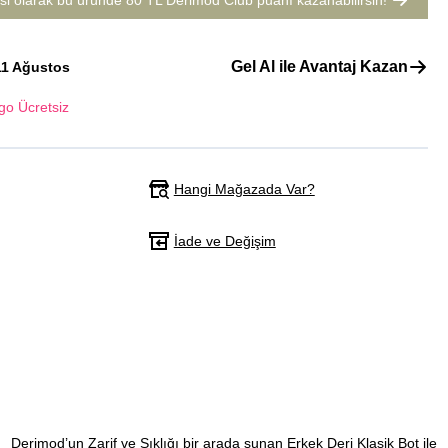
si olarak bu üründe
80 TL Derimod Club puanı
kazanabilirsin!
Gel Al ile Avantaj Kazan
11 Ağustos
go Ücretsiz
Hangi Mağazada Var?
İade ve Değişim
Derimod’un Zarif ve Şıklığı bir arada sunan Erkek Deri Klasik Bot ile