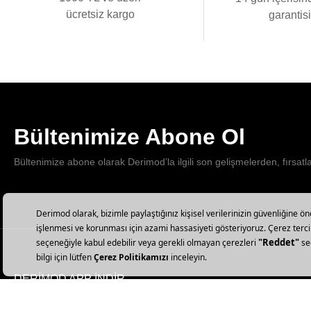
ücretsiz kargo
garantis
Bültenimize Abone Ol
Bültenimize abone olarak Derimod’la ilgili son gelişmelerden, fırsatl
DERİMOD APP İNDİR