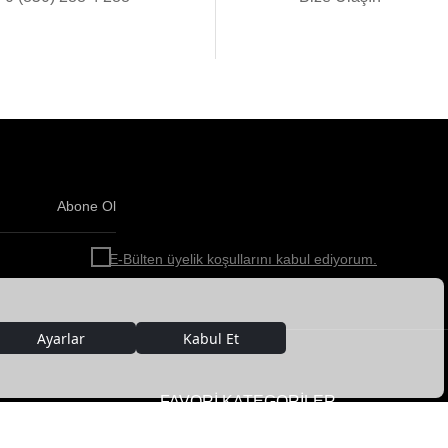
Abone Ol
Haber
bültenimize
E-Bülten üyelik koşullarını kabul ediyorum.
abone
olun!
FAVORİ KATEGORİLER
Kadın Deri Giyim