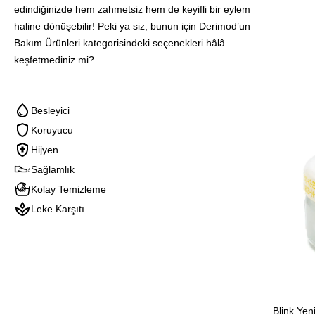
Yenileyi
edindiğinizde hem zahmetsiz hem de keyifli bir eylem
Bakım
haline dönüşebilir! Peki ya siz, bunun için Derimod’un
Jeli
Bakım Ürünleri kategorisindeki seçenekleri hâlâ
keşfetmediniz mi?
Besleyici
Koruyucu
Hijyen
Sağlamlık
Kolay Temizleme
Leke Karşıtı
Blink Yeni