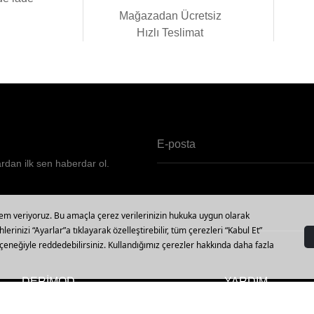
i
Mağazadan Ücretsiz
Hızlı Teslimat
ardan ilk sen haberdar ol.
DERİMOD
YARDIM
Vizyon, Misyon ve Değerler
Mağazalar