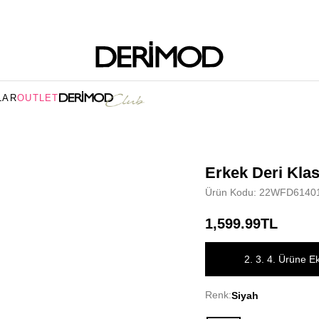
LAR
OUTLET
Erkek Deri Klas
Ürün Kodu: 22WFD6140
1,599.99TL
2. 3. 4. Ürüne E
Renk:
Siyah