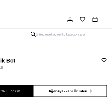
Hesabım
Sepet
ik Bot
18
k %50 İndirim
Diğer Ayakkabı Ürünleri