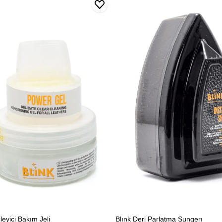
ci
Deri
Parlatma
Sungerı
leyici Bakım Jeli
Blınk Deri Parlatma Sungerı