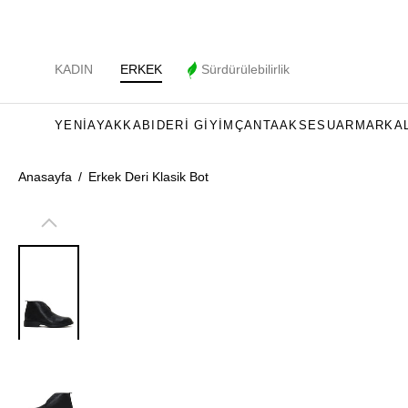
KADIN
ERKEK
Sürdürülebilirlik
YENI
AYAKKABI
DERI GIYIM
ÇANTA
AKSESUAR
MARKA
Anasayfa
/
Erkek Deri Klasik Bot