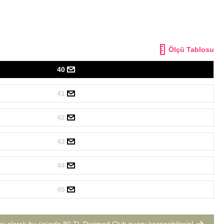
Ölçü Tablosu
40
41
42
43
44
45