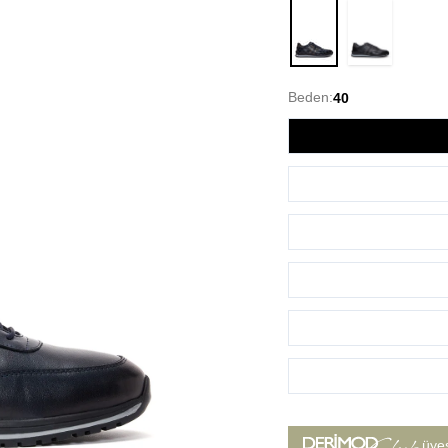
Lacivert
Beden:
40
üye