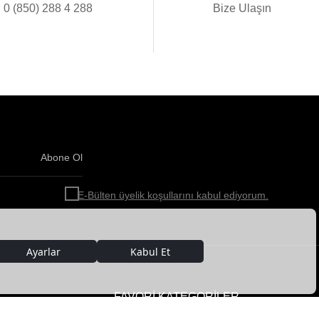
0 (850) 288 4 288
Bize Ulaşın
Abone Ol
Haber
bültenimize
E-Bülten üyelik koşullarını kabul ediyorum.
abone
olun!
FAVORİ KATEGORİLER