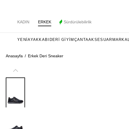
KADIN
ERKEK
Sürdürülebilirlik
YENI
AYAKKABI
DERI GIYIM
ÇANTA
AKSESUAR
MARKA
Anasayfa
/
Erkek Deri Sneaker