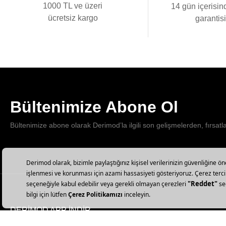
1000 TL ve üzeri
14 gün içerisin
ücretsiz kargo
garantis
Bültenimize Abone Ol
Bültenimize abone olarak Derimod’la ilgili son gelişmelerden, fırsatl
DERİMOD APP İNDİR