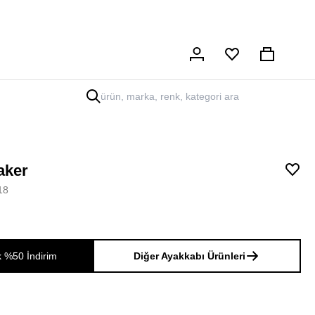
Hesabım
Sepet
aker
18
k %50 İndirim
Diğer Ayakkabı Ürünleri