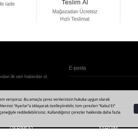
Teslim Al
de iade
i
Mağazadan Ücretsiz
Hızlı Teslimat
ardan ilk sen haberdar ol.
DERİMOD
YARDIM