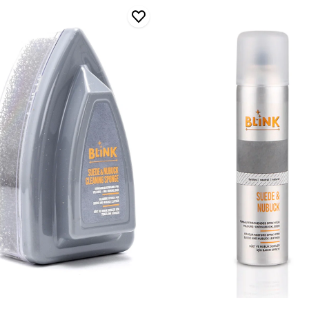
Blınk
Süet
&
Nubuk
me
Spreyi