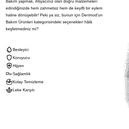
Blınk
Bakım yapmak, ihtiyacınız olan doğru malzemeleri
Suet
edindiğinizde hem zahmetsiz hem de keyifli bir eylem
Ve
haline dönüşebilir! Peki ya siz, bunun için Derimod’un
Nubuk
Bakım Ürünleri kategorisindeki seçenekleri hâlâ
Temızle
keşfetmediniz mi?
Sungerı
Besleyici
Koruyucu
Hijyen
Sağlamlık
Kolay Temizleme
Leke Karşıtı