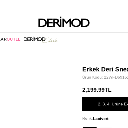
LAR
OUTLET
Erkek Deri Sne
Ürün Kodu: 22WFD6916
2,199.99TL
2. 3. 4. Ürüne E
Renk:
Lacivert