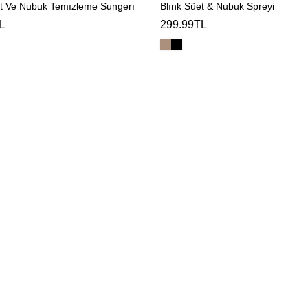
et Ve Nubuk Temızleme Sungerı
Blınk Süet & Nubuk Spreyi
L
299.99TL