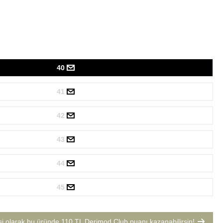
40
41
42
43
44
45
si olarak bu üründe
110 TL Derimod Club puanı
kazanabilirsin!