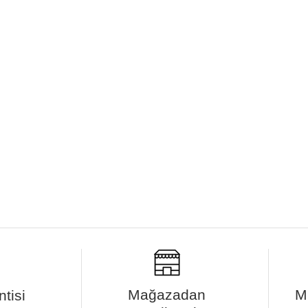
Mağazadan
M
tisi