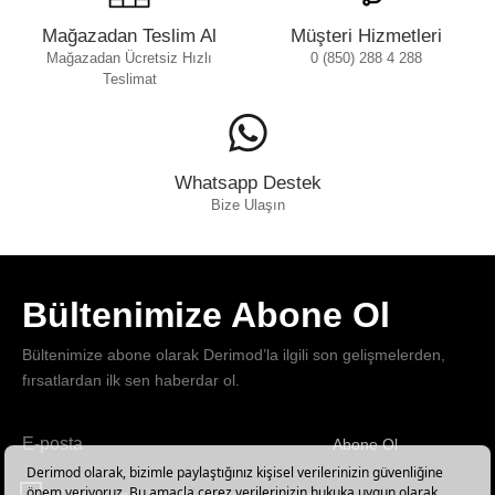
Mağazadan Teslim Al
Müşteri Hizmetleri
Mağazadan Ücretsiz Hızlı
0 (850) 288 4 288
Teslimat
Whatsapp Destek
Bize Ulaşın
Bültenimize Abone Ol
Bültenimize abone olarak Derimod’la ilgili son gelişmelerden,
fırsatlardan ilk sen haberdar ol.
Abone Ol
Haber
bültenimize
E-Bülten üyelik koşullarını kabul ediyorum.