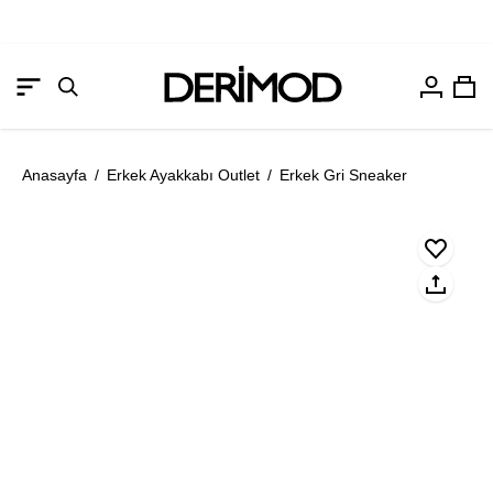
Hesabım
Sep
Gezinme
Arama
menüsünü
çubuğunu
aç
aç
Anasayfa
/
Erkek Ayakkabı Outlet
/
Erkek Gri Sneaker
Resmi
Re
aç
aç