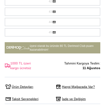
42
43
44
45
üyesi olarak bu üründe
80 TL Derimod Club puanı
kazanabilirsin!
1000 TL üzeri
Tahmini Kargoya Teslim:
kargo ücretsiz
11 Ağustos
Hangi Mağazada Var?
Ürün Detayları
Taksit Seçenekleri
İade ve Değişim