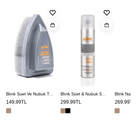
Blınk
Blınk
Blink
Suet
Süet
Naturel
Ve
&
Deodoran
Nubuk
Nubuk
Temızleme
Spreyi
Sungerı
Blınk Suet Ve Nubuk Temızleme Sungerı
Blınk Süet & Nubuk Spreyi
Blink Natur
149.99TL
299.99TL
269.99TL