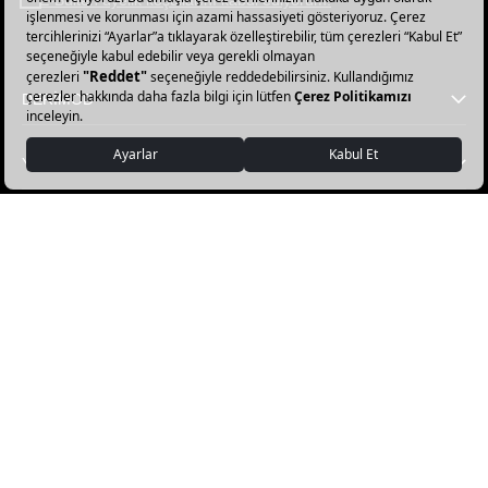
abone
olun!
DERİMOD
YARDIM
FAVORİ KATEGORİLER
DERİMOD APP İNDİR