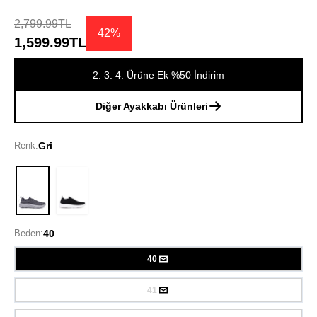
2,799.99TL
42%
1,599.99TL
2. 3. 4. Ürüne Ek %50 İndirim
Diğer Ayakkabı Ürünleri
Renk:
Gri
Gri
Beden:
40
40
41