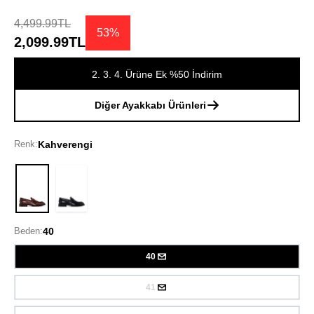
4,499.99TL
53%
2,099.99TL
2. 3. 4. Ürüne Ek %50 İndirim
Diğer Ayakkabı Ürünleri
Renk:
Kahverengi
Kahverengi
Beden:
40
40
41