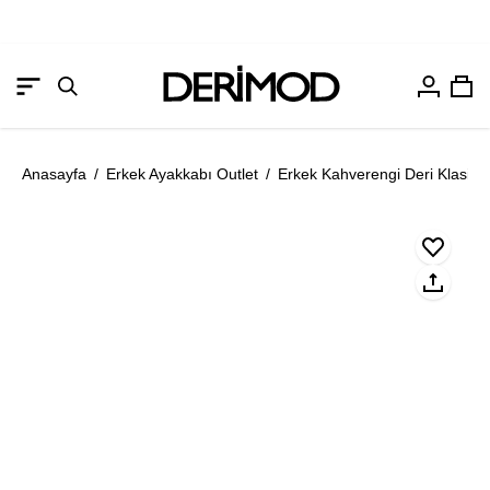
Hesabım
Sep
Gezinme
Arama
menüsünü
çubuğunu
aç
aç
Anasayfa
/
Erkek Ayakkabı Outlet
/
Erkek Kahverengi Deri Klasik 
Resmi
Re
aç
aç