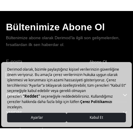
Bültenimize Abone Ol
Bültenimize abone olarak Derimod’la ilgili son gelişmelerden,
fırsatlardan ilk sen haberdar ol.
Abone Ol
Haber
bültenimize
E-Bülten üyelik koşullarını kabul ediyorum.
abone
olun!
DERİMOD
YARDIM
FAVORİ KATEGORİLER