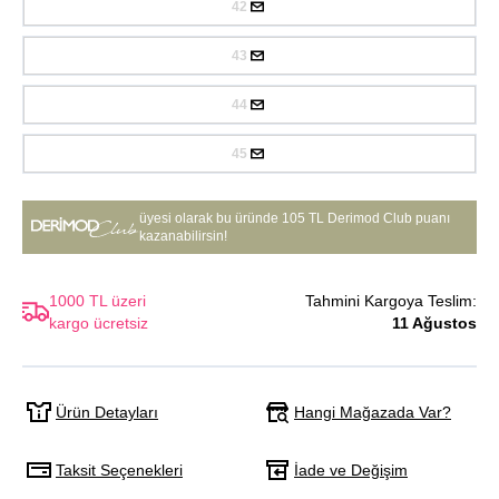
42
43
44
45
üyesi olarak bu üründe
105 TL Derimod Club puanı
kazanabilirsin!
1000 TL üzeri
Tahmini Kargoya Teslim:
kargo ücretsiz
11 Ağustos
Hangi Mağazada Var?
Ürün Detayları
Taksit Seçenekleri
İade ve Değişim