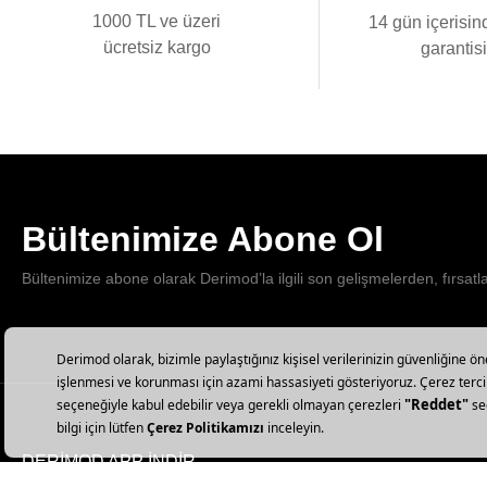
1000 TL ve üzeri
14 gün içerisin
ücretsiz kargo
garantis
Bültenimize Abone Ol
Bültenimize abone olarak Derimod’la ilgili son gelişmelerden, fırsatl
DERİMOD APP İNDİR