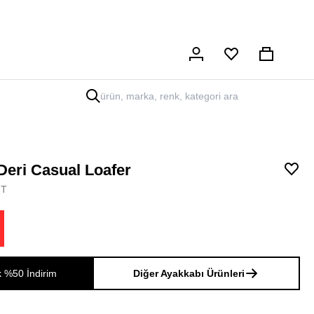
Hesabım
Sepet
Deri Casual Loafer
FT
k %50 İndirim
Diğer Ayakkabı Ürünleri