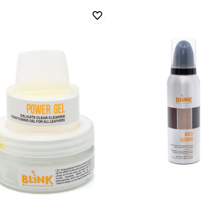
ci
Multi
Cleaner
Temizleme
Köpüğü