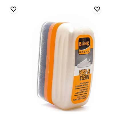
Blink
Pratik
Temizleme
Süngeri