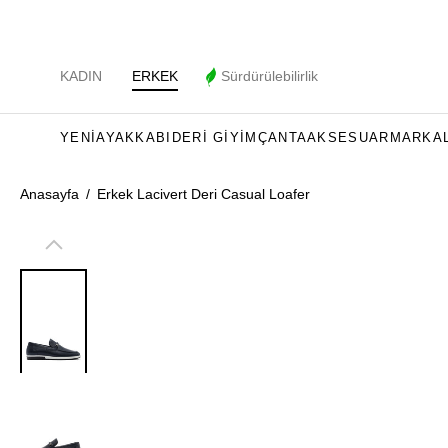
KADIN
ERKEK
Sürdürülebilirlik
YENI
AYAKKABI
DERI GIYIM
ÇANTA
AKSESUAR
MARKA
Anasayfa
/
Erkek Lacivert Deri Casual Loafer