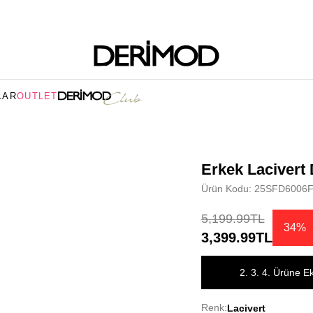
LAR
OUTLET
Erkek Lacivert 
Ürün Kodu: 25SFD6006
5,199.99TL
34%
3,399.99TL
2. 3. 4. Ürüne E
Renk:
Lacivert