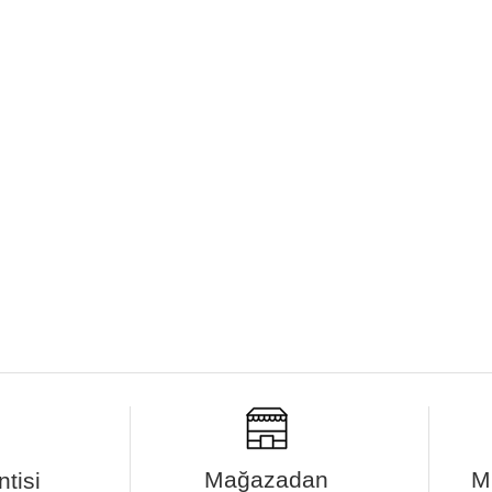
Mağazadan
M
tisi