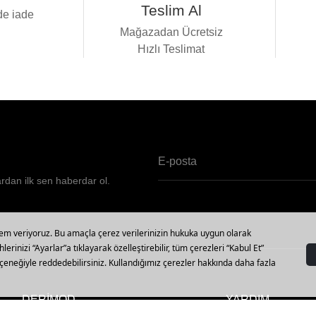
Teslim Al
de iade
i
Mağazadan Ücretsiz
Hızlı Teslimat
ardan ilk sen haberdar ol.
DERİMOD
YARDIM