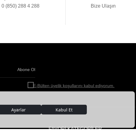
0 (850) 288 4 288
Bize Ulaşın
Abone Ol
Haber
bültenimize
E-Bülten üyelik koşullarını kabul ediyorum.
abone
olun!
FAVORİ KATEGORİLER