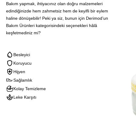
Blink
Bakım yapmak, ihtiyacınız olan doğru malzemeleri
Yenileyi
edindiğinizde hem zahmetsiz hem de keyifli bir eylem
Bakım
haline dönüşebilir! Peki ya siz, bunun için Derimod’un
Jeli
Bakım Ürünleri kategorisindeki seçenekleri hâlâ
keşfetmediniz mi?
Besleyici
Koruyucu
Hijyen
Sağlamlık
Kolay Temizleme
Leke Karşıtı