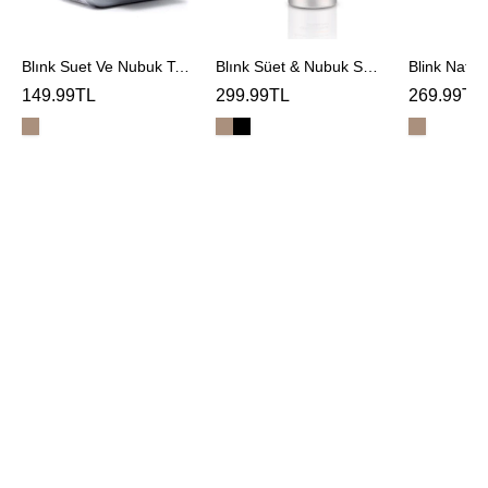
Blınk Suet Ve Nubuk Temızleme Sungerı
Blınk Süet & Nubuk Spreyi
Blink Natur
149.99TL
299.99TL
269.99TL