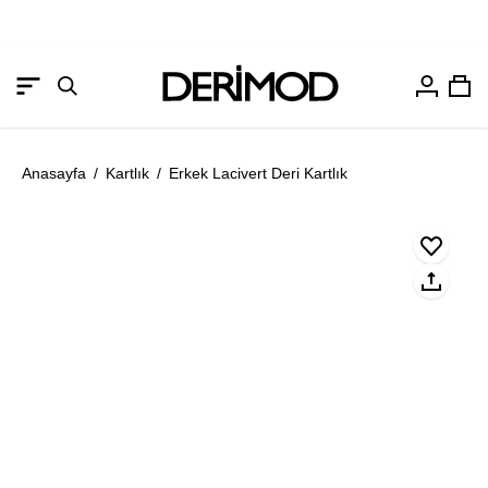
Hesabım
Sep
Gezinme
Arama
menüsünü
çubuğunu
aç
aç
Anasayfa
/
Kartlık
/
Erkek Lacivert Deri Kartlık
Resmi
Re
aç
aç