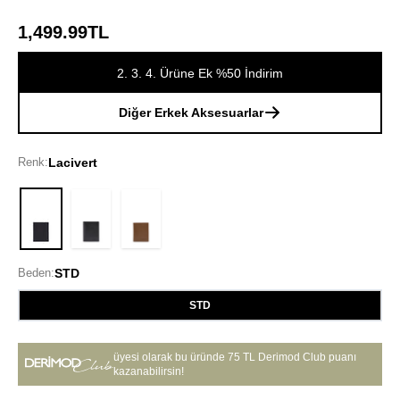
1,499.99TL
2. 3. 4. Ürüne Ek %50 İndirim
Diğer Erkek Aksesuarlar
Renk:
Lacivert
Lacivert
Beden:
STD
STD
üyesi olarak bu üründe
75 TL Derimod Club puanı
kazanabilirsin!