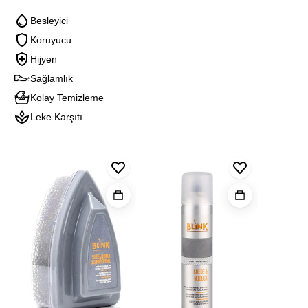
Besleyici
Koruyucu
Hijyen
Sağlamlık
Kolay Temizleme
Leke Karşıtı
Blınk
Blınk
Blink
Suet
Süet
Naturel
Ve
&
Deodoran
Nubuk
Nubuk
Temızleme
Spreyi
Sungerı