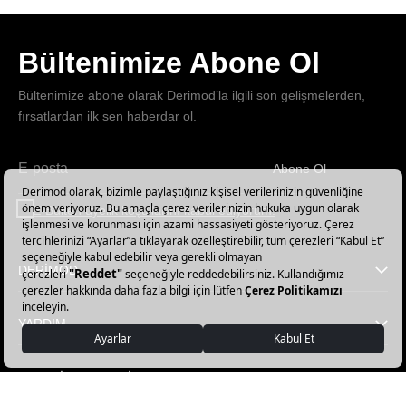
Bültenimize Abone Ol
Bültenimize abone olarak Derimod’la ilgili son gelişmelerden,
fırsatlardan ilk sen haberdar ol.
Abone Ol
Haber
bültenimize
E-Bülten üyelik koşullarını kabul ediyorum.
abone
olun!
DERİMOD
YARDIM
FAVORİ KATEGORİLER