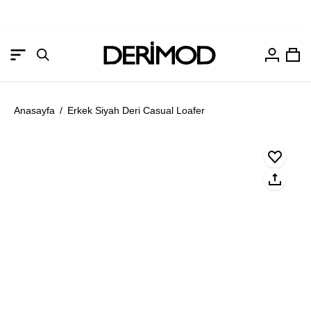
Hesabım
Sep
Gezinme
Arama
menüsünü
çubuğunu
aç
aç
Anasayfa
/
Erkek Siyah Deri Casual Loafer
Resmi
Re
aç
aç