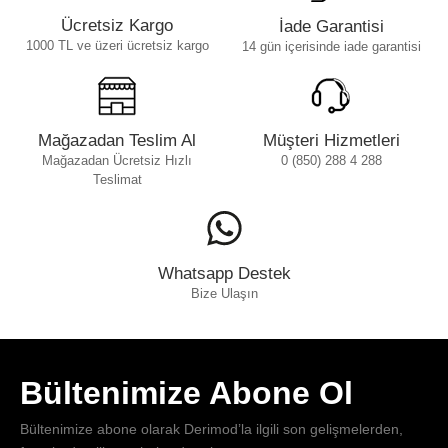
Ücretsiz Kargo
İade Garantisi
1000 TL ve üzeri ücretsiz kargo
14 gün içerisinde iade garantisi
Mağazadan Teslim Al
Müşteri Hizmetleri
Mağazadan Ücretsiz Hızlı
0 (850) 288 4 288
Teslimat
Whatsapp Destek
Bize Ulaşın
Bültenimize Abone Ol
Bültenimize abone olarak Derimod’la ilgili son gelişmelerden,