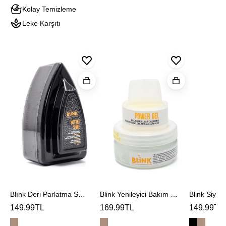
Kolay Temizleme
Leke Karşıtı
Blınk
Blink
Blink
Deri
Yenileyici
Siyah
Parlatma
Bakım
Optic
Sungerı
Jeli
Shine
Blınk Deri Parlatma Sungerı
Blink Yenileyici Bakım Jeli
Blink Siyah
149.99TL
169.99TL
149.99TL