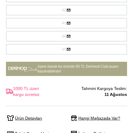
42
43
44
45
üyesi olarak bu üründe
95 TL Derimod Club puanı
kazanabilirsin!
1000 TL üzeri
Tahmini Kargoya Teslim:
kargo ücretsiz
11 Ağustos
Hangi Mağazada Var?
Ürün Detayları