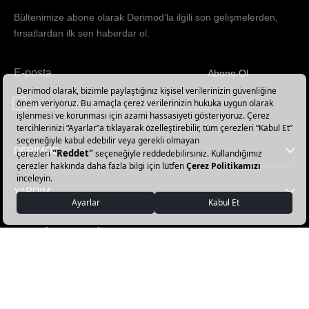
Bültenimize abone olarak Derimod’la ilgili son gelişmelerden,
fırsatlardan ilk sen haberdar ol.
Abone Ol
Haber
bültenimize
E-Bülten üyelik koşullarını kabul ediyorum.
abone
olun!
DERİMOD
YARDIM
FAVORİ KATEGORİLER
DERİMOD APP İNDİR