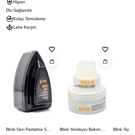
Hijyen
Sağlamlık
Kolay Temizleme
Leke Karşıtı
Blınk
Blink
Blink
Deri
Yenileyici
Siyah
Parlatma
Bakım
Optic
Sungerı
Jeli
Shine
Blınk Deri Parlatma Sungerı
Blink Yenileyici Bakım Jeli
Blink Siyah