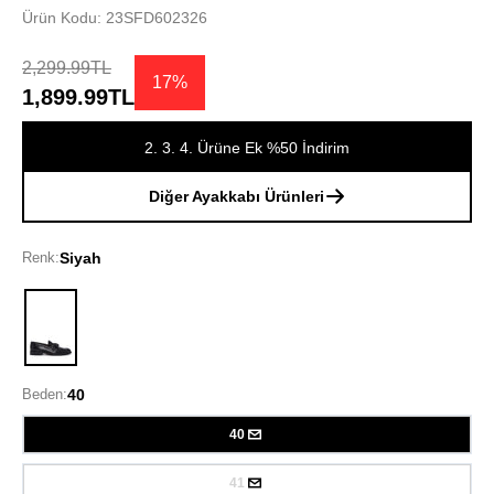
Ürün Kodu: 23SFD602326
2,299.99TL
17%
1,899.99TL
2. 3. 4. Ürüne Ek %50 İndirim
Diğer Ayakkabı Ürünleri
Renk:
Siyah
Siyah
Beden:
40
40
41