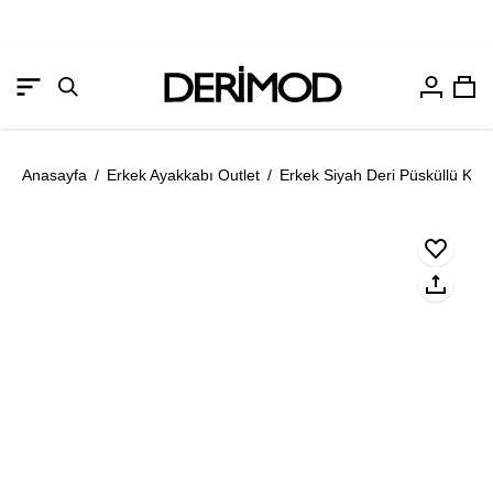
Hesabım
Sep
Gezinme
Arama
menüsünü
çubuğunu
aç
aç
Anasayfa
/
Erkek Ayakkabı Outlet
/
Erkek Siyah Deri Püsküllü Klas
Resmi
Re
aç
aç