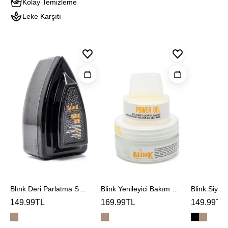
Kolay Temizleme
Leke Karşıtı
Blınk
Blink
Blink
Deri
Yenileyici
Siyah
Parlatma
Bakım
Optic
Sungerı
Jeli
Shine
Blınk Deri Parlatma Sungerı
Blink Yenileyici Bakım Jeli
Blink Siyah
149.99TL
169.99TL
149.99TL