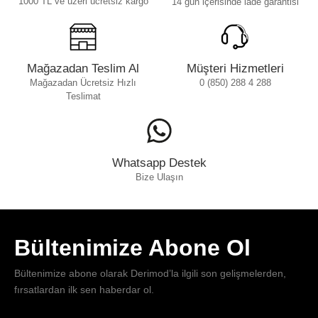
1000 TL ve üzeri ücretsiz kargo
14 gün içerisinde iade garantisi
Mağazadan Teslim Al
Müşteri Hizmetleri
Mağazadan Ücretsiz Hızlı
0 (850) 288 4 288
Teslimat
Whatsapp Destek
Bize Ulaşın
Bültenimize Abone Ol
Bültenimize abone olarak Derimod’la ilgili son gelişmelerden,
fırsatlardan ilk sen haberdar ol.