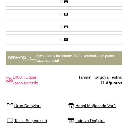
42
43
44
45
üyesi olarak bu üründe
75 TL Derimod Club puanı
kazanabilirsin!
1000 TL üzeri
Tahmini Kargoya Teslim:
kargo ücretsiz
11 Ağustos
Hangi Mağazada Var?
Ürün Detayları
Taksit Seçenekleri
İade ve Değişim