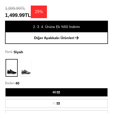
1,999.99TL
25%
1,499.99TL
2. 3. 4. Ürüne Ek %50 İndirim
Diğer Ayakkabı Ürünleri
Renk:
Siyah
Siyah
Beden:
40
40
41