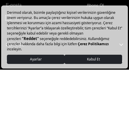
Abone Ol
Haber
bültenimize
E-Bülten üyelik koşullarını kabul ediyorum.
abone
olun!
DERİMOD
YARDIM
FAVORİ KATEGORİLER
DERİMOD APP İNDİR