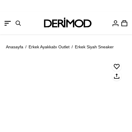
Hesabım
Sep
Gezinme
Arama
menüsünü
çubuğunu
aç
aç
Anasayfa
/
Erkek Ayakkabı Outlet
/
Erkek Siyah Sneaker
Resmi
Re
aç
aç