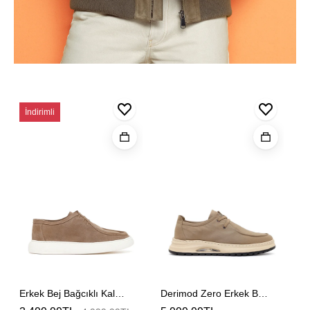
Erkek
Derimod
İndirimli
Bej
Zero
Bağcıklı
Erkek
Kalın
Bej
Tabanlı
Bağcıklı
Süet
Kalın
Deri
Tabanlı
Casual
Kumaş
Ayakkabı
Casual
Ayakkabı
Erkek Bej Bağcıklı Kalın Tabanlı Süet Deri Casual Ayakkabı
Derimod Zero Erkek Bej Bağcıklı Kalın Tabanlı Kumaş Casual Ayakkabı