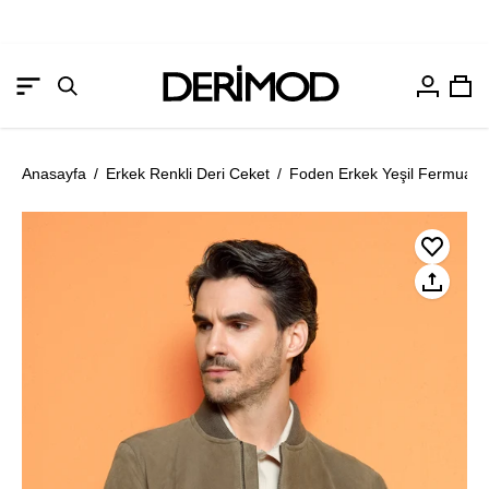
Hesabım
Sep
Gezinme
Arama
menüsünü
çubuğunu
aç
aç
Anasayfa
/
Erkek Renkli Deri Ceket
/
Foden Erkek Yeşil Fermuarlı 
Resmi
Re
aç
aç