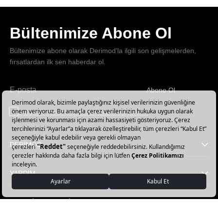
Bültenimize Abone Ol
Bültenimize abone olarak Derimod’la ilgili son gelişmelerden,
fırsatlardan ilk sen haberdar ol.
Abone Ol
Haber
bültenimize
E-Bülten üyelik koşullarını kabul ediyorum.
abone
olun!
DERİMOD
YARDIM
FAVORİ KATEGORİLER