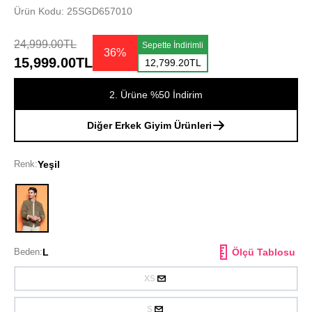
Ürün Kodu: 25SGD657010
24,999.00TL
Sepette İndirimli
36%
15,999.00TL
12,799.20TL
2. Ürüne %50 İndirim
Diğer Erkek Giyim Ürünleri
Renk:
Yeşil
Yeşil
Beden:
L
Ölçü Tablosu
XS
S