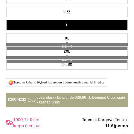
M
L
XL
SON: 4
2XL
SON: 3
3XL
Standart kalıptır; ölçülerinize uygun bedeni tercih etmenizi öneririz.
üyesi olarak bu üründe
639.96 TL Derimod Club puanı
kazanabilirsin!
1000 TL üzeri
Tahmini Kargoya Teslim:
kargo ücretsiz
11 Ağustos