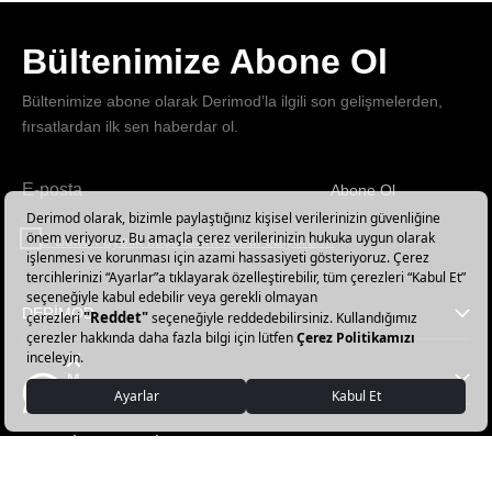
Bültenimize Abone Ol
Bültenimize abone olarak Derimod’la ilgili son gelişmelerden,
fırsatlardan ilk sen haberdar ol.
Abone Ol
Haber
bültenimize
E-Bülten üyelik koşullarını kabul ediyorum.
abone
olun!
DERİMOD
YARDIM
FAVORİ KATEGORİLER