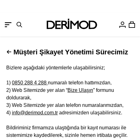
Hesabım
Sep
Gezinme
Arama
menüsünü
çubuğunu
aç
aç
Müşteri Şikayet Yönetimi Sürecimiz
Bizlere aşağıdaki yöntemlerle ulaşabilirsiniz;
1)
0850 288 4 288
numaralı telefon hattımızdan,
2) Web Sitemizde yer alan “
Bize Ulaşın
” formunu
doldurarak,
3) Web Sitemizde yer alan telefon numaralarımızdan,
4)
info@derimod.com.tr
adresimizden ulaşabilirsiniz.
Bildiriminiz firmamıza ulaştığında bir kayıt numarası ile
sistemimize kaydedilerek, sizinle hemen irtibata geçilir.