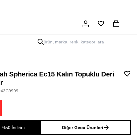
Hesabım
Sepet
ah Spherica Ec15 Kalın Topuklu Deri
r
043C9999
k %50 İndirim
Diğer Geox Ürünleri