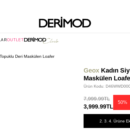
LAR
OUTLET
Topuklu Deri Maskülen Loafer
Geox
Kadın Siy
Maskülen Loafe
Ürün Kodu: D46WWD00
7,999.99TL
50%
3,999.99TL
2. 3. 4. Ürüne E