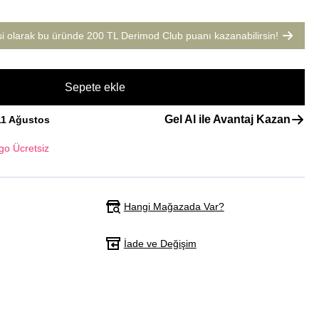
si olarak bu üründe
200 TL Derimod Club puanı
kazanabilirsin!
Sepete ekle
Gel Al ile Avantaj Kazan
11 Ağustos
go Ücretsiz
Hangi Mağazada Var?
İade ve Değişim