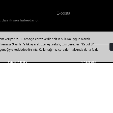
ardan ilk sen haberdar ol.
DERİMOD
YARDIM
Vizyon, Misyon ve Değerler
Mağazalar
Kalite Politikamız
Sipariş Sorgulama
Müşteri Politikamız
İptal, İade ve Değiş
Hakkımızda
Sıkça Sorulan Sorul
Sürdürülebilirlik
Beden Tablosu