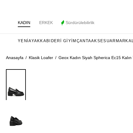
KADIN
ERKEK
Sürdürülebilirlik
YENI
AYAKKABI
DERI GIYIM
ÇANTA
AKSESUAR
MARKA
Anasayfa
/
Klasik Loafer
/
Geox Kadın Siyah Spherica Ec15 Kalın 