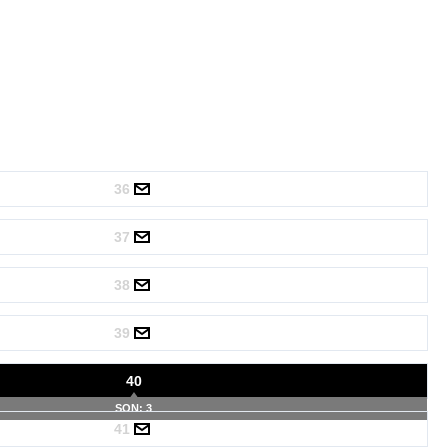
36
37
38
39
40
SON: 3
41