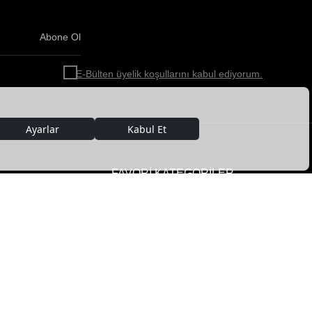
Abone Ol
Haber
bültenimize
E-Bülten üyelik koşullarını kabul ediyorum.
abone
olun!
FAVORİ KATEGORİLER
Kadın Deri Giyim
Erkek Deri Giyim
im
Kadın Deri Ceket
ar
Erkek Deri Ceket
Kadın Ayakkabı