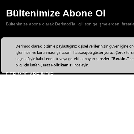
Bültenimize Abone Ol
Bültenimize abone olarak Derimod’la ilgili son gelişmelerden, fırsatl
DERİMOD APP İNDİR