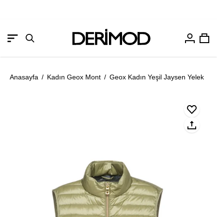
Hesabım
Sep
Gezinme
Arama
menüsünü
çubuğunu
aç
aç
Anasayfa
/
Kadın Geox Mont
/
Geox Kadın Yeşil Jaysen Yelek
Resmi
Re
aç
aç