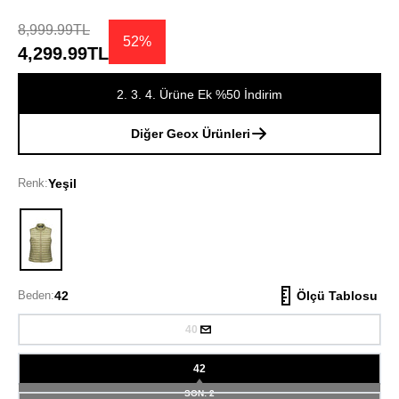
8,999.99TL
52%
4,299.99TL
2. 3. 4. Ürüne Ek %50 İndirim
Diğer Geox Ürünleri
Renk:
Yeşil
Yeşil
Beden:
42
Ölçü Tablosu
40
42
SON: 2