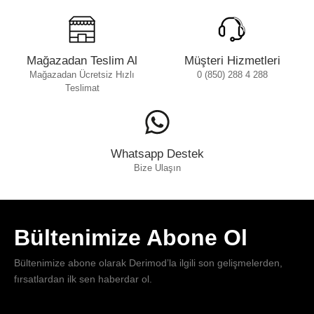
Mağazadan Teslim Al
Müşteri Hizmetleri
Mağazadan Ücretsiz Hızlı
0 (850) 288 4 288
Teslimat
Whatsapp Destek
Bize Ulaşın
Bültenimize Abone Ol
Bültenimize abone olarak Derimod’la ilgili son gelişmelerden,
fırsatlardan ilk sen haberdar ol.