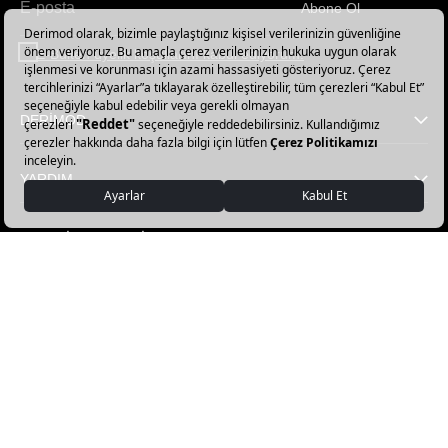
Abone Ol
Haber
bültenimize
E-Bülten üyelik koşullarını kabul ediyorum.
abone
olun!
DERİMOD
YARDIM
FAVORİ KATEGORİLER
DERİMOD APP İNDİR