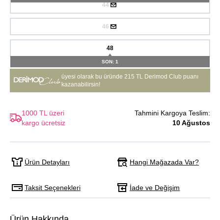
44
46
48
SON: 1
üyesi olarak bu üründe
215 TL Derimod Club puanı
kazanabilirsin!
1000 TL üzeri
Tahmini Kargoya Teslim:
kargo ücretsiz
10 Ağustos
Hangi Mağazada Var?
Ürün Detayları
Taksit Seçenekleri
İade ve Değişim
Ürün Hakkında