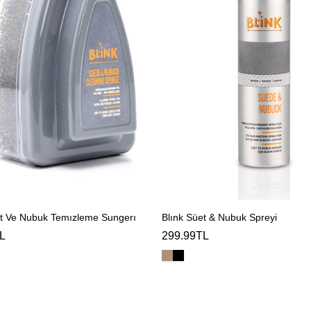
et Ve Nubuk Temızleme Sungerı
Blınk Süet & Nubuk Spreyi
L
299.99TL