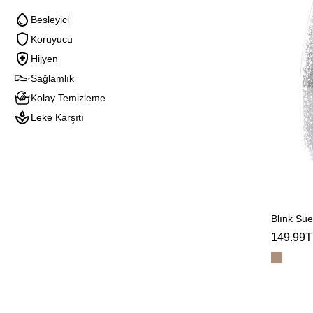
Besleyici
Koruyucu
Hijyen
Sağlamlık
Kolay Temizleme
Leke Karşıtı
Blınk Su
149.99T