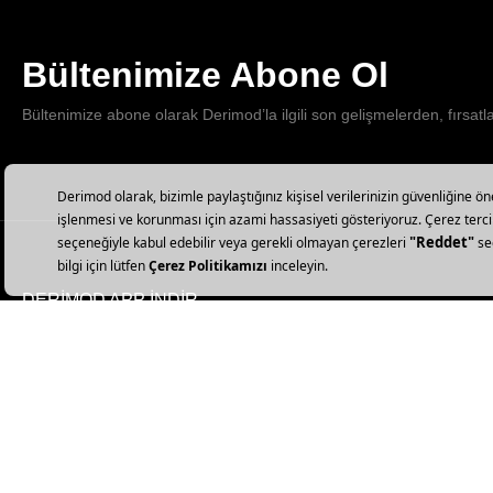
Bültenimize Abone Ol
Bültenimize abone olarak Derimod’la ilgili son gelişmelerden, fırsatl
DERİMOD APP İNDİR