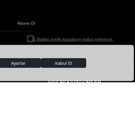
Abone Ol
Haber
bültenimize
E-Bülten üyelik koşullarını kabul ediyorum.
abone
olun!
FAVORİ KATEGORİLER
Kadın Deri Giyim
Erkek Deri Giyim
im
Kadın Deri Ceket
ar
Erkek Deri Ceket
Kadın Ayakkabı