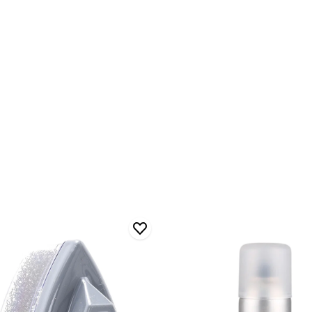
Blınk
Süet
&
Nubuk
me
Spreyi