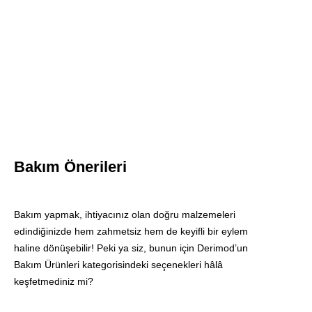
Bakım Önerileri
Blınk
Bakım yapmak, ihtiyacınız olan doğru malzemeleri
Suet
edindiğinizde hem zahmetsiz hem de keyifli bir eylem
Ve
haline dönüşebilir! Peki ya siz, bunun için Derimod’un
Nubuk
Bakım Ürünleri kategorisindeki seçenekleri hâlâ
Temızle
keşfetmediniz mi?
Sungerı