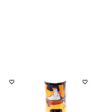
Blink
Naturel
Deodorant