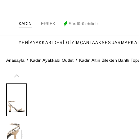
KADIN
ERKEK
Sürdürülebilirlik
YENI
AYAKKABI
DERI GIYIM
ÇANTA
AKSESUAR
MARKA
Anasayfa
/
Kadın Ayakkabı Outlet
/
Kadın Altın Bilekten Bantlı To