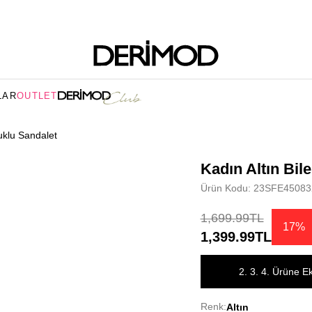
LAR
OUTLET
puklu Sandalet
Kadın Altın Bil
Ürün Kodu: 23SFE45083
1,699.99TL
17%
1,399.99TL
2. 3. 4. Ürüne E
Renk:
Altın