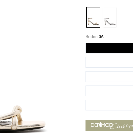
Altın
Beden:
36
üye