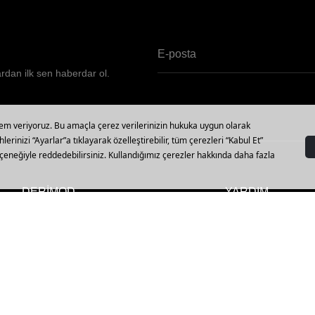
ardan ilk sen haberdar ol.
DERİMOD
YARDIM
Vizyon, Misyon ve Değerler
Mağazalar
Kalite Politikamız
Sipariş Sorgulama
Müşteri Politikamız
İptal, İade ve Değiş
Hakkımızda
Sıkça Sorulan Sorul
Sürdürülebilirlik
Beden Tablosu