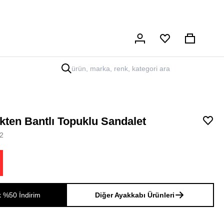
Hesabım
Sepet
ekten Bantlı Topuklu Sandalet
2
k %50 İndirim
Diğer Ayakkabı Ürünleri