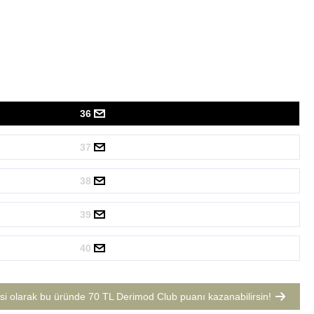
36
37
38
39
40
si olarak bu üründe
70 TL Derimod Club puanı
kazanabilirsin!