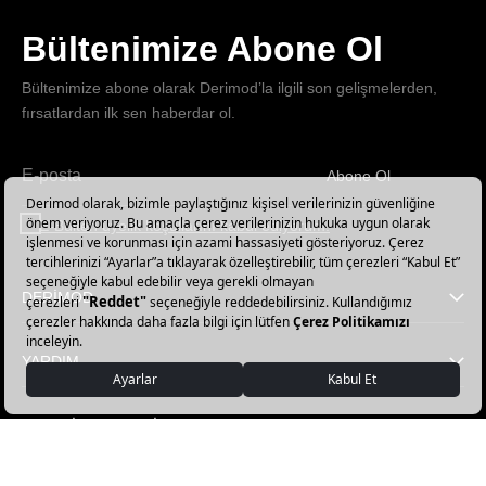
Bültenimize Abone Ol
Bültenimize abone olarak Derimod’la ilgili son gelişmelerden,
fırsatlardan ilk sen haberdar ol.
Abone Ol
Haber
bültenimize
E-Bülten üyelik koşullarını kabul ediyorum.
abone
olun!
DERİMOD
YARDIM
FAVORİ KATEGORİLER
DERİMOD APP İNDİR