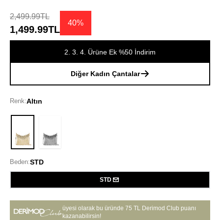
2,499.99TL
40%
1,499.99TL
2. 3. 4. Ürüne Ek %50 İndirim
Diğer Kadın Çantalar
Renk:
Altın
Altın
Beden:
STD
STD
üyesi olarak bu üründe
75 TL Derimod Club puanı
kazanabilirsin!