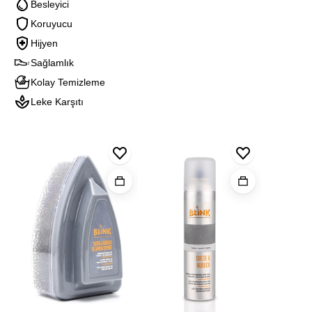
Besleyici
Koruyucu
Hijyen
Sağlamlık
Kolay Temizleme
Leke Karşıtı
Blınk
Blınk
Blink
Suet
Süet
Naturel
Ve
&
Deodoran
Nubuk
Nubuk
Temızleme
Spreyi
Sungerı