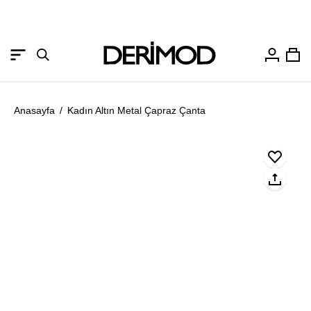
Hesabım
Sep
Gezinme
Arama
menüsünü
çubuğunu
aç
aç
Anasayfa
/
Kadın Altın Metal Çapraz Çanta
Resmi
Re
aç
aç