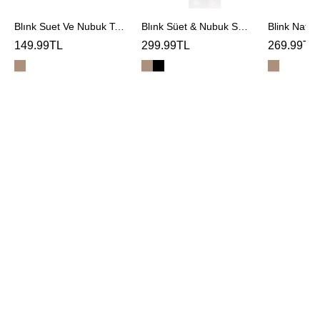
Blınk Suet Ve Nubuk Temızleme Sungerı
Blınk Süet & Nubuk Spreyi
Blink Natur
149.99TL
299.99TL
269.99TL