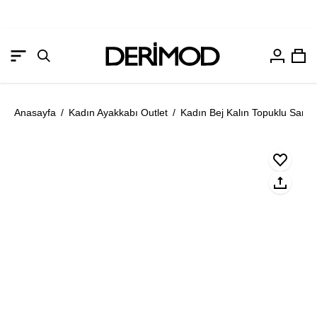
Hesabım
Sep
Gezinme
Arama
menüsünü
çubuğunu
aç
aç
Anasayfa
/
Kadın Ayakkabı Outlet
/
Kadın Bej Kalın Topuklu Sanda
Resmi
Re
aç
aç