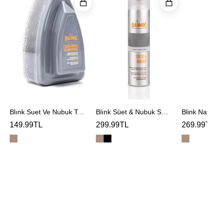
Nubuk
Nubuk
Temızleme
Spreyi
Sungerı
Blınk Suet Ve Nubuk Temızleme Sungerı
Blınk Süet & Nubuk Spreyi
Blink Natur
149.99TL
299.99TL
269.99TL