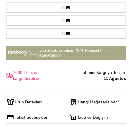
39
40
41
üyesi olarak bu üründe
75 TL Derimod Club puanı
kazanabilirsin!
1000 TL üzeri
Tahmini Kargoya Teslim:
kargo ücretsiz
11 Ağustos
Hangi Mağazada Var?
Ürün Detayları
Taksit Seçenekleri
İade ve Değişim