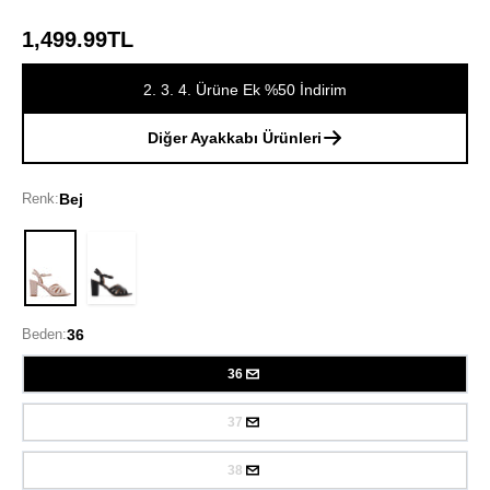
1,499.99TL
2. 3. 4. Ürüne Ek %50 İndirim
Diğer Ayakkabı Ürünleri
Renk:
Bej
Bej
Beden:
36
36
37
38