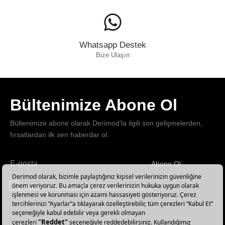
Whatsapp Destek
Bize Ulaşın
Bültenimize Abone Ol
Bültenimize abone olarak Derimod’la ilgili son gelişmelerden,
fırsatlardan ilk sen haberdar ol.
Abone Ol
Haber
bültenimize
E-Bülten üyelik koşullarını kabul ediyorum.
abone
olun!