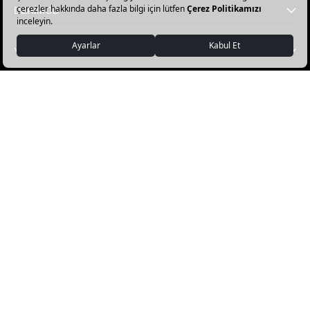
DERİMOD
YARDIM
FAVORİ KATEGORİLER
DERİMOD APP İNDİR