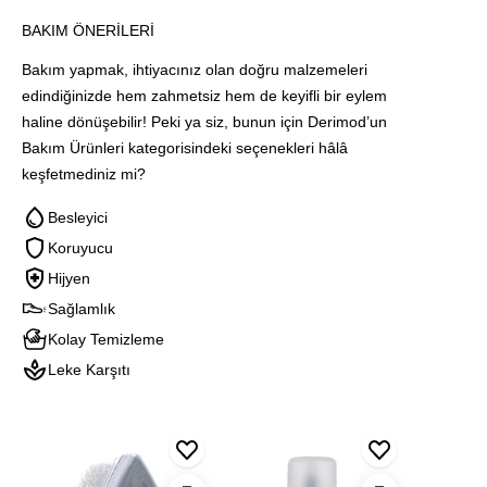
BAKIM ÖNERILERI
Bakım yapmak, ihtiyacınız olan doğru malzemeleri
edindiğinizde hem zahmetsiz hem de keyifli bir eylem
haline dönüşebilir! Peki ya siz, bunun için Derimod’un
Bakım Ürünleri kategorisindeki seçenekleri hâlâ
keşfetmediniz mi?
Besleyici
Koruyucu
Hijyen
Sağlamlık
Kolay Temizleme
Leke Karşıtı
Blınk
Blınk
Blink
Suet
Süet
Naturel
Ve
&
Deodoran