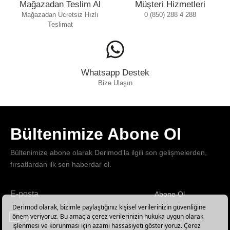
Mağazadan Teslim Al
Müşteri Hizmetleri
Mağazadan Ücretsiz Hızlı
0 (850) 288 4 288
Teslimat
Whatsapp Destek
Bize Ulaşın
Bültenimize Abone Ol
Bültenimize abone olarak Derimod’la ilgili son gelişmelerden,
fırsatlardan ilk sen haberdar ol.
Abone Ol
Haber
bültenimize
E-Bülten üyelik koşullarını kabul ediyorum.
abone