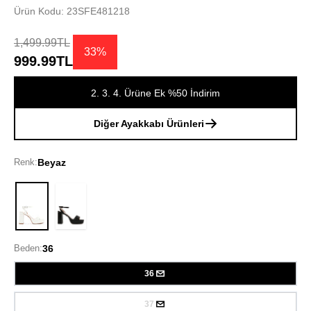
Ürün Kodu: 23SFE481218
1,499.99TL
33%
999.99TL
2. 3. 4. Ürüne Ek %50 İndirim
Diğer Ayakkabı Ürünleri
Renk:
Beyaz
Beyaz
Beden:
36
36
37