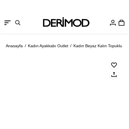
Hesabım
Sep
Gezinme
Arama
menüsünü
çubuğunu
aç
aç
Anasayfa
/
Kadın Ayakkabı Outlet
/
Kadın Beyaz Kalın Topuklu Pla
Resmi
Re
aç
aç