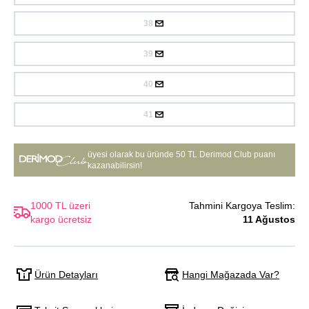
38
39
40
41
üyesi olarak bu üründe
50 TL Derimod Club puanı
kazanabilirsin!
1000 TL üzeri
Tahmini Kargoya Teslim:
kargo ücretsiz
11 Ağustos
Hangi Mağazada Var?
Ürün Detayları