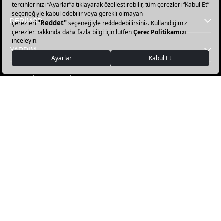
olun!
DERİMOD
YARDIM
FAVORİ KATEGORİLER
DERİMOD APP İNDİR