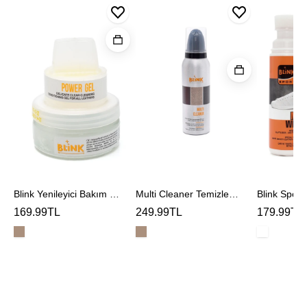
Blink
Blink
Yenileyici
Sport
Multi
Bakım
Max
Cleaner
Jeli
Whiter
Temizleme
Köpüğü
Blink Yenileyici Bakım Jeli
Multi Cleaner Temizleme Köpüğü
Blink Sport
169.99TL
249.99TL
179.99TL