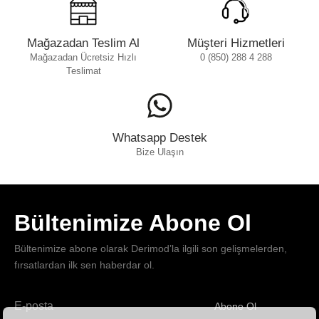
Mağazadan Teslim Al
Müşteri Hizmetleri
Mağazadan Ücretsiz Hızlı
0 (850) 288 4 288
Teslimat
Whatsapp Destek
Bize Ulaşın
Bültenimize Abone Ol
Bültenimize abone olarak Derimod’la ilgili son gelişmelerden,
fırsatlardan ilk sen haberdar ol.
Abone Ol
Haber