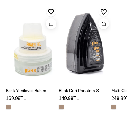
Blink
Blınk
Yenileyici
Deri
Multi
Bakım
Parlatma
Cleaner
Jeli
Sungerı
Temizlem
Köpüğü
Blink Yenileyici Bakım Jeli
Blınk Deri Parlatma Sungerı
169.99TL
149.99TL
249.99TL