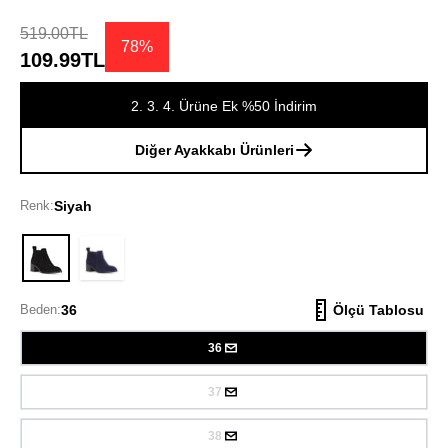
519.00TL
78%
109.99TL
2. 3. 4. Ürüne Ek %50 İndirim
Diğer Ayakkabı Ürünleri
Renk:
Siyah
Siyah
Beden:
36
Ölçü Tablosu
36
37
38