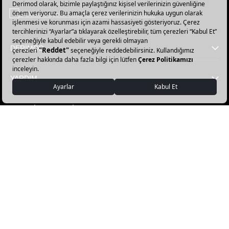
bültenimize
E-Bülten üyelik koşullarını kabul ediyorum.
abone
olun!
DERİMOD
YARDIM
FAVORİ KATEGORİLER
DERİMOD APP İNDİR