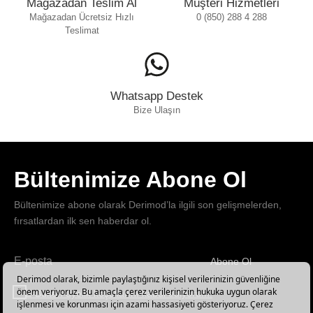
Mağazadan Teslim Al
Müşteri Hizmetleri
Mağazadan Ücretsiz Hızlı
0 (850) 288 4 288
Teslimat
Whatsapp Destek
Bize Ulaşın
Bültenimize Abone Ol
Bültenimize abone olarak Derimod’la ilgili son gelişmelerden,
fırsatlardan ilk sen haberdar ol.
Abone Ol
Haber
bültenimize
E-Bülten üyelik koşullarını kabul ediyorum.
abone