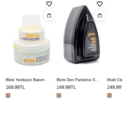
Yenileyici
Deri
Multi
Bakım
Parlatma
Cleaner
Jeli
Sungerı
Temizlem
Köpüğü
Blink Yenileyici Bakım Jeli
Blınk Deri Parlatma Sungerı
169.99TL
149.99TL
249.99TL