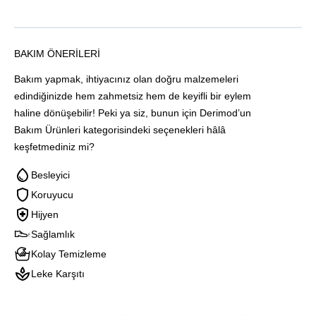
BAKIM ÖNERILERI
Bakım yapmak, ihtiyacınız olan doğru malzemeleri
edindiğinizde hem zahmetsiz hem de keyifli bir eylem
haline dönüşebilir! Peki ya siz, bunun için Derimod’un
Bakım Ürünleri kategorisindeki seçenekleri hâlâ
keşfetmediniz mi?
Besleyici
Koruyucu
Hijyen
Sağlamlık
Kolay Temizleme
Leke Karşıtı
Blink
Blınk