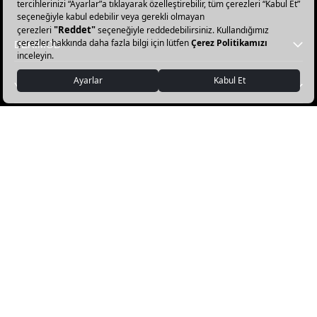
olun!
DERİMOD
YARDIM
FAVORİ KATEGORİLER
DERİMOD APP İNDİR