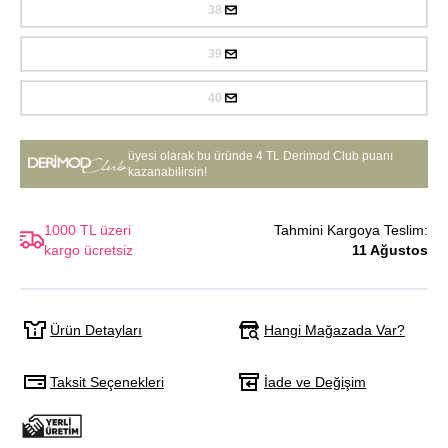
38
39
40
üyesi olarak bu üründe
4 TL Derimod Club puanı
kazanabilirsin!
1000 TL üzeri
Tahmini Kargoya Teslim:
kargo ücretsiz
11 Ağustos
Hangi Mağazada Var?
Ürün Detayları
Taksit Seçenekleri
İade ve Değişim