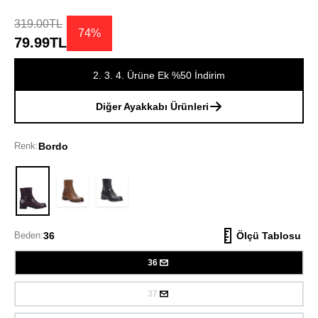
319.00TL
74%
79.99TL
2. 3. 4. Ürüne Ek %50 İndirim
Diğer Ayakkabı Ürünleri
Renk:
Bordo
Bordo
Beden:
36
Ölçü Tablosu
36
37