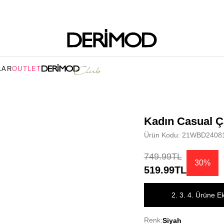
LAR
OUTLET
Kadın Casual Ç
Ürün Kodu: 21WBD2408
749.99TL
30%
519.99TL
2. 3. 4. Ürüne E
Renk:
Siyah