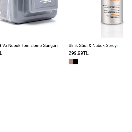
et Ve Nubuk Temızleme Sungerı
Blınk Süet & Nubuk Spreyi
L
299.99TL