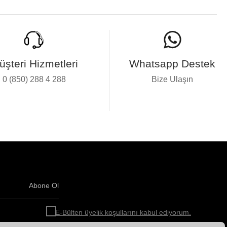
üşteri Hizmetleri
Whatsapp Destek
0 (850) 288 4 288
Bize Ulaşın
Abone Ol
Haber
bültenimize
E-Bülten üyelik koşullarını kabul ediyorum.
abone
olun!