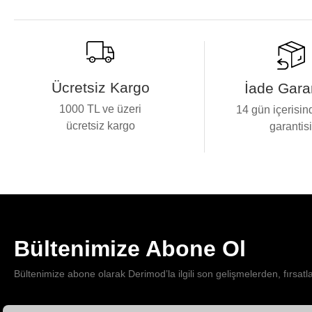
Ücretsiz Kargo
İade Garan
1000 TL ve üzeri
14 gün içerisin
ücretsiz kargo
garantis
Bültenimize Abone Ol
Bültenimize abone olarak Derimod’la ilgili son gelişmelerden, fırsatl