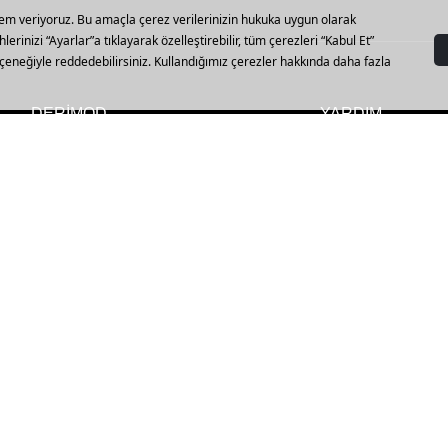
DERİMOD
YARDIM
Vizyon, Misyon ve Değerler
Mağazalar
Kalite Politikamız
Sipariş Sorgulama
Müşteri Politikamız
İptal, İade ve Değiş
Hakkımızda
Sıkça Sorulan Sorul
Sürdürülebilirlik
Beden Tablosu
Derimod Club
Kargo ve Teslimat
Yatırımcı İlişkileri
Bize Ulaşın
İnsan Kaynakları
Franchise Başvuru
Bilgi Toplumu Hizmetleri
Çerez Tercihlerini Y
Kampanyalar ve Şar