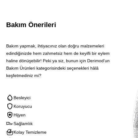
Bakım Önerileri
Blınk
Bakım yapmak, ihtiyacınız olan doğru malzemeleri
Suet
edindiğinizde hem zahmetsiz hem de keyifli bir eylem
Ve
haline dönüşebilir! Peki ya siz, bunun için Derimod’un
Nubuk
Bakım Ürünleri kategorisindeki seçenekleri hâlâ
Temızle
keşfetmediniz mi?
Sungerı
Besleyici
Koruyucu
Hijyen
Sağlamlık
Kolay Temizleme