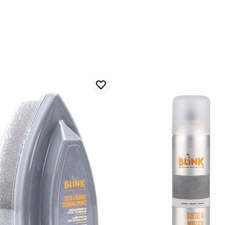
Blınk
Süet
&
Nubuk
me
Spreyi