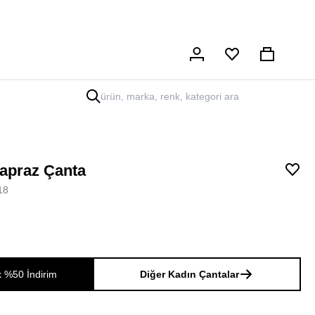
Hesabım
Sepet
apraz Çanta
18
k %50 İndirim
Diğer Kadın Çantalar