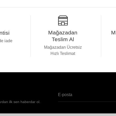
Mağazadan
M
tisi
Teslim Al
de iade
i
Mağazadan Ücretsiz
Hızlı Teslimat
ardan ilk sen haberdar ol.