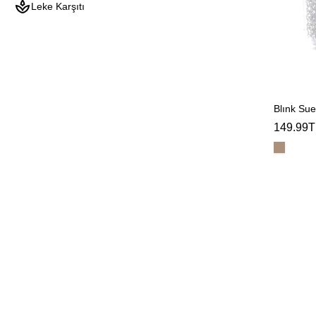
Leke Karşıtı
Blınk Su
149.99T