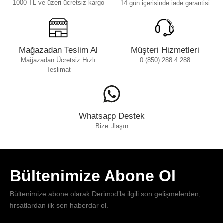
1000 TL ve üzeri ücretsiz kargo
14 gün içerisinde iade garantisi
Mağazadan Teslim Al
Müşteri Hizmetleri
Mağazadan Ücretsiz Hızlı
0 (850) 288 4 288
Teslimat
Whatsapp Destek
Bize Ulaşın
Bültenimize Abone Ol
Bültenimize abone olarak Derimod’la ilgili son gelişmelerden,
fırsatlardan ilk sen haberdar ol.