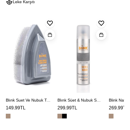
Leke Karşıtı
Blınk
Blınk
Blink
Suet
Süet
Naturel
Ve
&
Deodoran
Nubuk
Nubuk
Temızleme
Spreyi
Sungerı
Blınk Suet Ve Nubuk Temızleme Sungerı
Blınk Süet & Nubuk Spreyi
Blink Natur
149.99TL
299.99TL
269.99TL