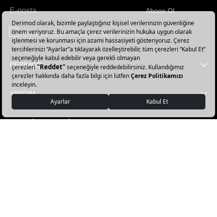
Abone Ol
Haber
bültenimize
E-Bülten üyelik koşullarını kabul ediyorum.
abone
olun!
DERİMOD
YARDIM
FAVORİ KATEGORİLER
DERİMOD APP İNDİR