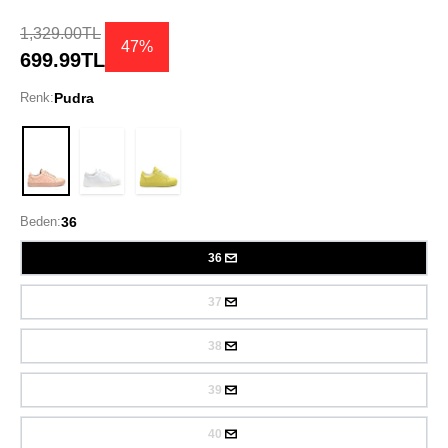
1,329.00TL
47%
699.99TL
Renk:
Pudra
Pudra
Beden:
36
36
37
38
39
40