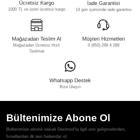
Ücretsiz Kargo
İade Garantisi
1000 TL ve üzeri ücretsiz kargo
14 gün içerisinde iade garantisi
Mağazadan Teslim Al
Müşteri Hizmetleri
Mağazadan Ücretsiz Hızlı
0 (850) 288 4 288
Teslimat
Whatsapp Destek
Bize Ulaşın
Bültenimize Abone Ol
Bültenimize abone olarak Derimod’la ilgili son gelişmelerden,
fırsatlardan ilk sen haberdar ol.