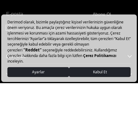
Abone Ol
Haber
bültenimize
E-Bülten üyelik koşullarını kabul ediyorum.
abone
olun!
DERİMOD
YARDIM
FAVORİ KATEGORİLER
DERİMOD APP İNDİR