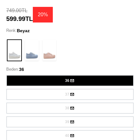
749.00TL
20%
599.99TL
Renk:
Beyaz
Beyaz
Beden:
36
36
37
38
39
40