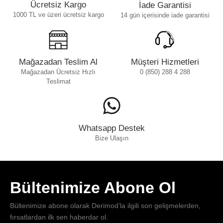
Ücretsiz Kargo
İade Garantisi
1000 TL ve üzeri ücretsiz kargo
14 gün içerisinde iade garantisi
Mağazadan Teslim Al
Müşteri Hizmetleri
Mağazadan Ücretsiz Hızlı
0 (850) 288 4 288
Teslimat
Whatsapp Destek
Bize Ulaşın
Bültenimize Abone Ol
Bültenimize abone olarak Derimod’la ilgili son gelişmelerden,
fırsatlardan ilk sen haberdar ol.