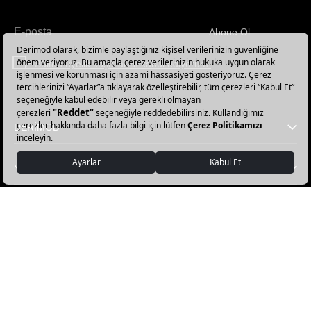
Abone Ol
Haber
bültenimize
E-Bülten üyelik koşullarını kabul ediyorum.
abone
olun!
DERİMOD
YARDIM
FAVORİ KATEGORİLER
DERİMOD APP İNDİR