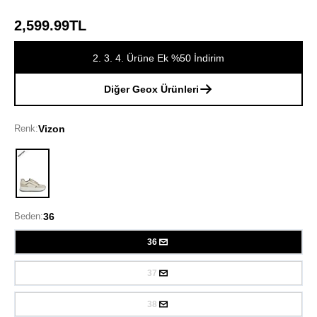
2,599.99TL
2. 3. 4. Ürüne Ek %50 İndirim
Diğer Geox Ürünleri
Renk:
Vizon
Vizon
Beden:
36
36
37
38