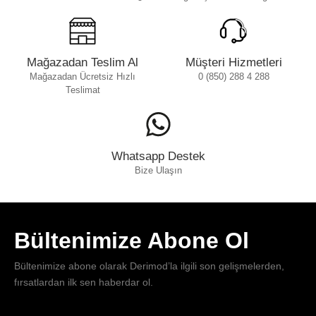
Mağazadan Teslim Al
Müşteri Hizmetleri
Mağazadan Ücretsiz Hızlı
0 (850) 288 4 288
Teslimat
Whatsapp Destek
Bize Ulaşın
Bültenimize Abone Ol
Bültenimize abone olarak Derimod’la ilgili son gelişmelerden,
fırsatlardan ilk sen haberdar ol.