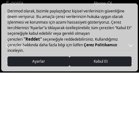
Abone Ol
Haber
bültenimize
E-Bülten üyelik koşullarını kabul ediyorum.
abone
olun!
DERİMOD
YARDIM
FAVORİ KATEGORİLER
DERİMOD APP İNDİR