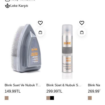
Leke Karşıtı
Blınk
Blınk
Blink
Suet
Süet
Naturel
Ve
&
Deodoran
Nubuk
Nubuk
Temızleme
Spreyi
Sungerı
Blınk Suet Ve Nubuk Temızleme Sungerı
Blınk Süet & Nubuk Spreyi
Blink Natur
149.99TL
299.99TL
269.99TL