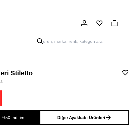
Hesabım
Sepet
ri Stiletto
18
k %50 İndirim
Diğer Ayakkabı Ürünleri