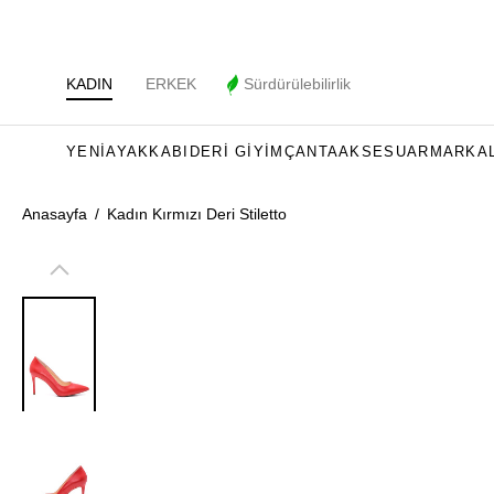
KADIN
ERKEK
Sürdürülebilirlik
YENI
AYAKKABI
DERI GIYIM
ÇANTA
AKSESUAR
MARKA
Anasayfa
/
Kadın Kırmızı Deri Stiletto