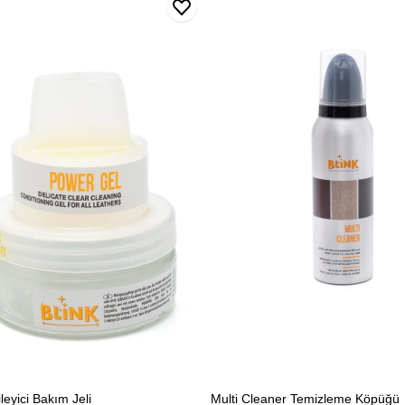
ci
Multi
Cleaner
Temizleme
Köpüğü
leyici Bakım Jeli
Multi Cleaner Temizleme Köpüğü