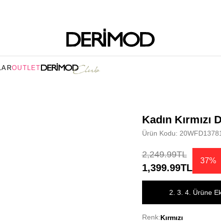
LAR
OUTLET
Kadın Kırmızı De
Ürün Kodu: 20WFD1378
2,249.99TL
37%
1,399.99TL
2. 3. 4. Ürüne E
Renk:
Kırmızı