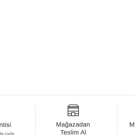
Mağazadan
M
tisi
Teslim Al
de iade