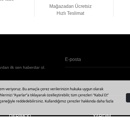
i
Mağazadan Ücretsiz
Hızlı Teslimat
ardan ilk sen haberdar ol.
DERİMOD
YARDIM
Vizyon, Misyon ve Değerler
Mağazalar