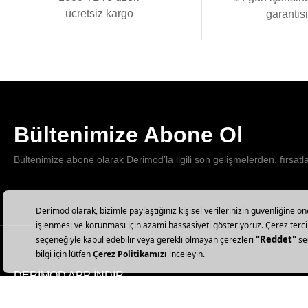
ücretsiz kargo
garantis
Bültenimize Abone Ol
Bültenimize abone olarak Derimod’la ilgili son gelişmelerden, fırsatl
DERİMOD APP İNDİR