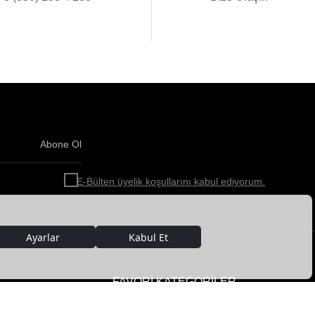
Abone Ol
Haber
bültenimize
E-Bülten üyelik koşullarını kabul ediyorum.
abone
olun!
FAVORİ KATEGORİLER
Kadın Deri Giyim