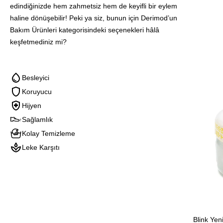
Yenileyi
edindiğinizde hem zahmetsiz hem de keyifli bir eylem
Bakım
haline dönüşebilir! Peki ya siz, bunun için Derimod’un
Jeli
Bakım Ürünleri kategorisindeki seçenekleri hâlâ
keşfetmediniz mi?
Besleyici
Koruyucu
Hijyen
Sağlamlık
Kolay Temizleme
Leke Karşıtı
Blink Yeni