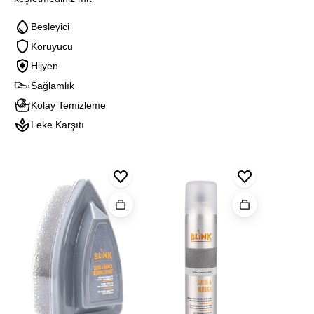
Besleyici
Koruyucu
Hijyen
Sağlamlık
Kolay Temizleme
Leke Karşıtı
Blınk
Blınk
Blink
Suet
Süet
Naturel
Ve
&
Deodoran
Nubuk
Nubuk
Temızleme
Spreyi
Sungerı