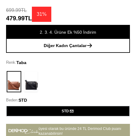
699.99TL
31%
479.99TL
2. 3. 4. Ürüne Ek %50 İndirim
Diğer Kadın Çantalar
Renk:
Taba
Taba
Beden:
STD
STD
üyesi olarak bu üründe
24 TL Derimod Club puanı
kazanabilirsin!