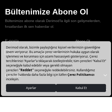
Bültenimize Abone Ol
Bültenimize abone olarak Derimod’la ilgili son gelişmelerden,
fırsatlardan ilk sen haberdar ol.
Abone Ol
Haber
bültenimize
E-Bülten üyelik koşullarını kabul ediyorum.
abone
olun!
DERİMOD
YARDIM
FAVORİ KATEGORİLER