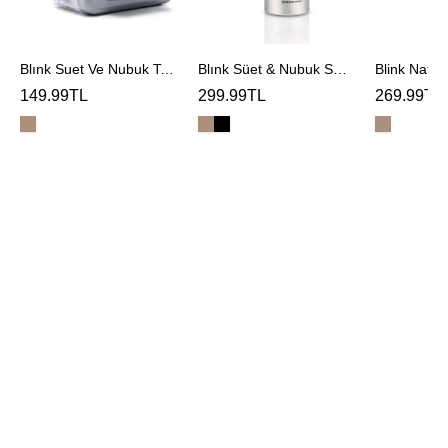
Blınk Suet Ve Nubuk Temızleme Sungerı
Blınk Süet & Nubuk Spreyi
Blink Natur
149.99TL
299.99TL
269.99TL