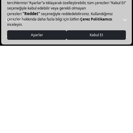
olun!
DERİMOD
YARDIM
FAVORİ KATEGORİLER
DERİMOD APP İNDİR