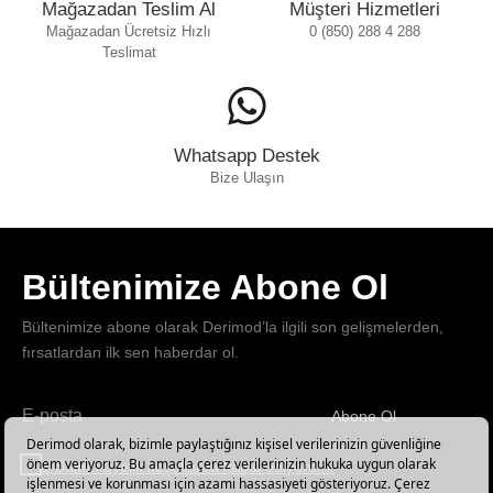
Mağazadan Teslim Al
Müşteri Hizmetleri
Mağazadan Ücretsiz Hızlı
0 (850) 288 4 288
Teslimat
Whatsapp Destek
Bize Ulaşın
Bültenimize Abone Ol
Bültenimize abone olarak Derimod’la ilgili son gelişmelerden,
fırsatlardan ilk sen haberdar ol.
Abone Ol
Haber
bültenimize
E-Bülten üyelik koşullarını kabul ediyorum.
abone