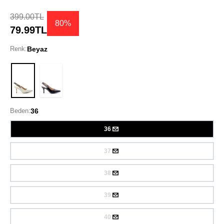
399.00TL
80%
79.99TL
Renk:
Beyaz
Beyaz
Beden:
36
36
37
38
39
40