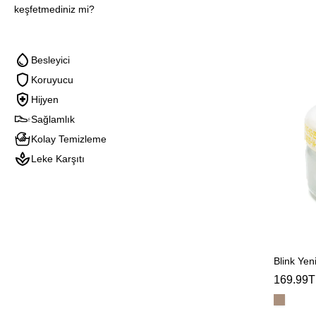
keşfetmediniz mi?
Besleyici
Koruyucu
Hijyen
Sağlamlık
Kolay Temizleme
Leke Karşıtı
Blink Yeni
169.99T