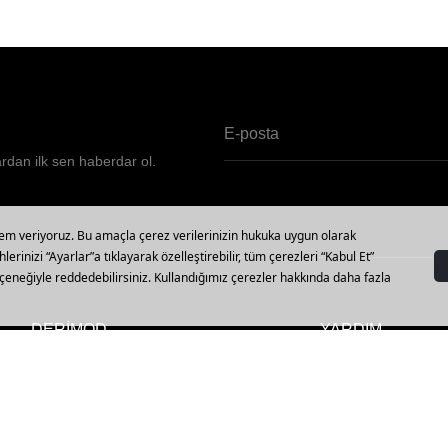
ardan ilk sen haberdar ol.
DERİMOD
YARDIM
Vizyon, Misyon ve Değerler
Mağazalar
Kalite Politikamız
Sipariş Sorgulama
Müşteri Politikamız
İptal, İade ve Değiş