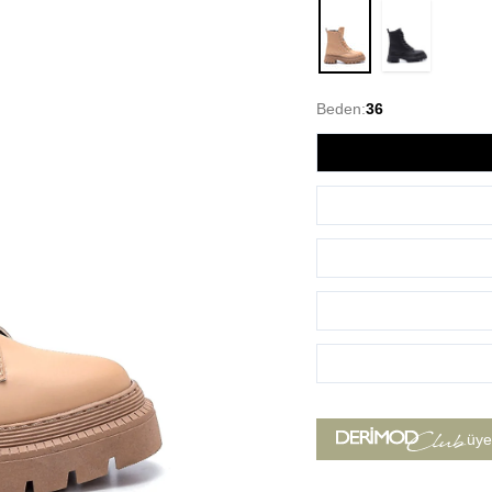
Bej
Beden:
36
üye