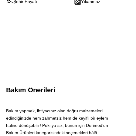
Şehir Hayatı
Yıkanmaz
Bakım Önerileri
Blink
Bakım yapmak, ihtiyacınız olan doğru malzemeleri
Yenileyi
edindiğinizde hem zahmetsiz hem de keyifli bir eylem
Bakım
haline dönüşebilir! Peki ya siz, bunun için Derimod’un
Jeli
Bakım Ürünleri kategorisindeki seçenekleri hâlâ