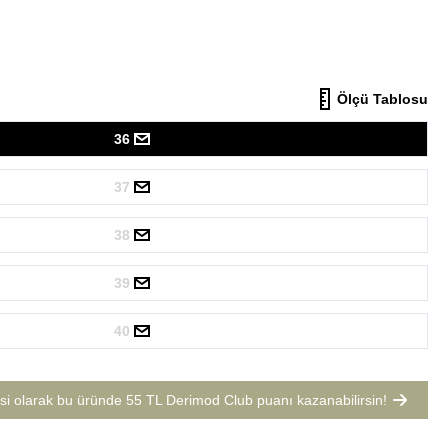
Ölçü Tablosu
36
37
38
39
40
si olarak bu üründe
55 TL Derimod Club puanı
kazanabilirsin!