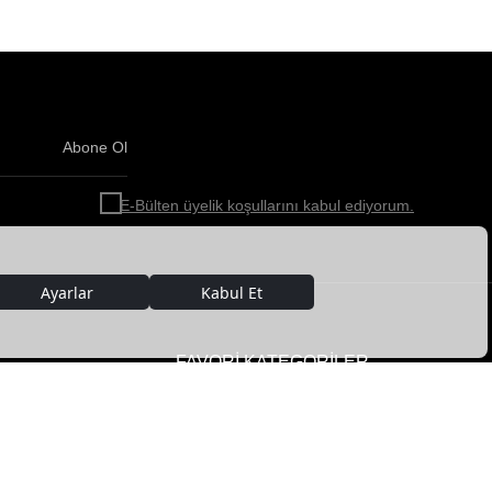
Abone Ol
Haber
bültenimize
E-Bülten üyelik koşullarını kabul ediyorum.
abone
olun!
FAVORİ KATEGORİLER
Kadın Deri Giyim
Erkek Deri Giyim
im
Kadın Deri Ceket