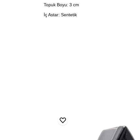
Topuk Boyu: 3 cm
İç Astar: Sentetik
Blınk
ci
Deri
Parlatma
Sungerı