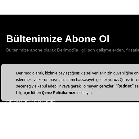
Bültenimize Abone Ol
Bültenimize abone olarak Derimod’la ilgili son gelişmelerden, fırsatl
DERİMOD APP İNDİR