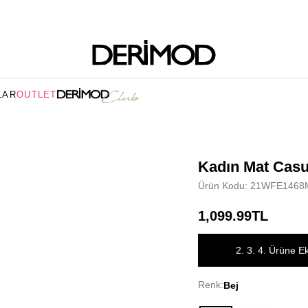
LAR
OUTLET
Kadın Mat Casu
Ürün Kodu: 21WFE1468
1,099.99TL
2. 3. 4. Ürüne E
Renk:
Bej