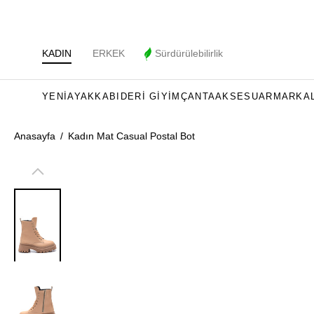
KADIN
ERKEK
Sürdürülebilirlik
YENI
AYAKKABI
DERI GIYIM
ÇANTA
AKSESUAR
MARKA
Anasayfa
/
Kadın Mat Casual Postal Bot