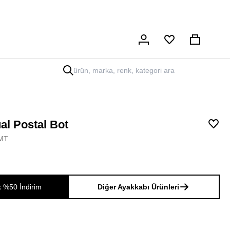
Hesabım
Sepet
al Postal Bot
MT
k %50 İndirim
Diğer Ayakkabı Ürünleri