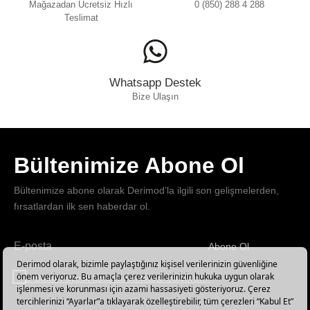
Mağazadan Ücretsiz Hızlı
0 (850) 288 4 288
Teslimat
Whatsapp Destek
Bize Ulaşın
Bültenimize Abone Ol
Bültenimize abone olarak Derimod’la ilgili son gelişmelerden,
fırsatlardan ilk sen haberdar ol.
Abone Ol
Haber
bültenimize
E-Bülten üyelik koşullarını kabul ediyorum.
abone
olun!