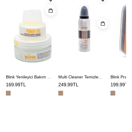
Yenileyici
Pratik
Multi
Bakım
Temizlem
Cleaner
Jeli
Süngeri
Temizleme
Köpüğü
Blink Yenileyici Bakım Jeli
Multi Cleaner Temizleme Köpüğü
169.99TL
249.99TL
199.99TL