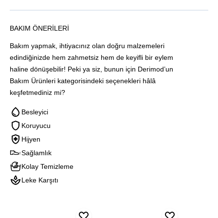
BAKIM ÖNERILERI
Bakım yapmak, ihtiyacınız olan doğru malzemeleri
edindiğinizde hem zahmetsiz hem de keyifli bir eylem
haline dönüşebilir! Peki ya siz, bunun için Derimod’un
Bakım Ürünleri kategorisindeki seçenekleri hâlâ
keşfetmediniz mi?
Besleyici
Koruyucu
Hijyen
Sağlamlık
Kolay Temizleme
Leke Karşıtı
Blink
Blink