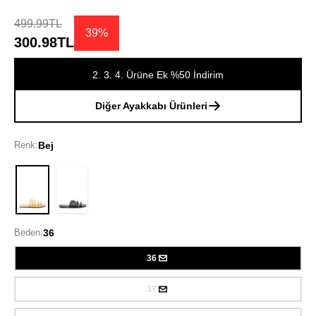
499.99TL
39%
300.98TL
2. 3. 4. Ürüne Ek %50 İndirim
Diğer Ayakkabı Ürünleri
Renk:
Bej
Bej
Beden:
36
36
37