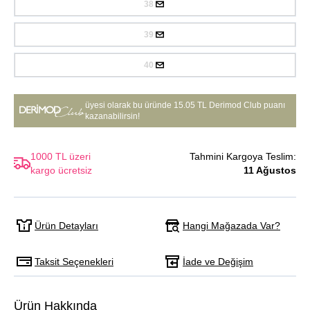
38
39
40
üyesi olarak bu üründe
15.05 TL Derimod Club puanı
kazanabilirsin!
1000 TL üzeri
Tahmini Kargoya Teslim:
kargo ücretsiz
11 Ağustos
Hangi Mağazada Var?
Ürün Detayları
Taksit Seçenekleri
İade ve Değişim
Ürün Hakkında