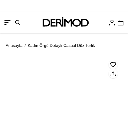
Hesabım
Sep
Gezinme
Arama
menüsünü
çubuğunu
aç
aç
Anasayfa
/
Kadın Örgü Detaylı Casual Düz Terlik
Resmi
Re
aç
aç