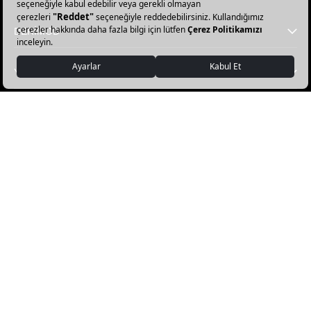
DERİMOD
YARDIM
FAVORİ KATEGORİLER
DERİMOD APP İNDİR