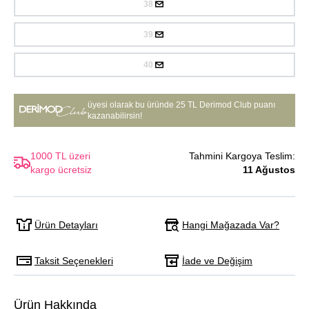
38
39
40
üyesi olarak bu üründe
25 TL Derimod Club puanı
kazanabilirsin!
1000 TL üzeri
Tahmini Kargoya Teslim:
kargo ücretsiz
11 Ağustos
Hangi Mağazada Var?
Ürün Detayları
Taksit Seçenekleri
İade ve Değişim
Ürün Hakkında