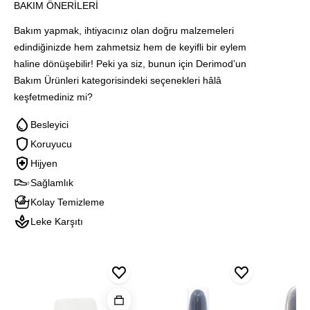
BAKIM ÖNERILERI
Bakım yapmak, ihtiyacınız olan doğru malzemeleri
edindiğinizde hem zahmetsiz hem de keyifli bir eylem
haline dönüşebilir! Peki ya siz, bunun için Derimod’un
Bakım Ürünleri kategorisindeki seçenekleri hâlâ
keşfetmediniz mi?
Besleyici
Koruyucu
Hijyen
Sağlamlık
Kolay Temizleme
Leke Karşıtı
Blink
Blink
Yenileyici
Pratik
Multi
Bakım
Temizlem
Cleaner