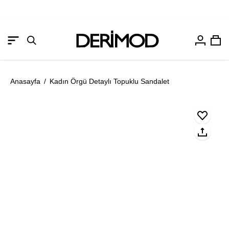
Hesabım
Sep
Gezinme
Arama
menüsünü
çubuğunu
aç
aç
Anasayfa
/
Kadın Örgü Detaylı Topuklu Sandalet
Resmi
Re
aç
aç