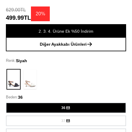
629.00TL
20%
499.99TL
2. 3. 4. Ürüne Ek %50 İndirim
Diğer Ayakkabı Ürünleri
Renk:
Siyah
Siyah
Beden:
36
36
37