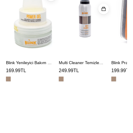
Jeli
Süngeri
Temizleme
Köpüğü
Blink Yenileyici Bakım Jeli
Multi Cleaner Temizleme Köpüğü
169.99TL
249.99TL
199.99TL