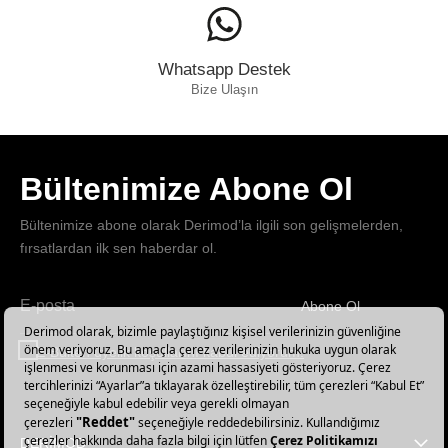
Whatsapp Destek
Bize Ulaşın
Bültenimize Abone Ol
Bültenimize abone olarak Derimod’la ilgili son gelişmelerden,
fırsatlardan ilk sen haberdar ol.
Abone Ol
Haber
bültenimize
E-Bülten üyelik koşullarını kabul ediyorum.
abone
olun!
DERİMOD