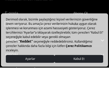
Abone Ol
Haber
bültenimize
E-Bülten üyelik koşullarını kabul ediyorum.
abone
olun!
DERİMOD
YARDIM
FAVORİ KATEGORİLER
DERİMOD APP İNDİR