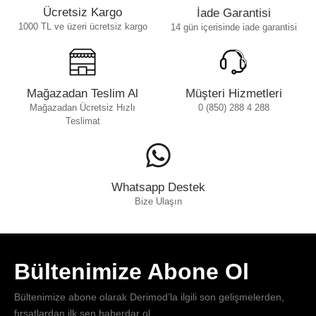
Ücretsiz Kargo
İade Garantisi
1000 TL ve üzeri ücretsiz kargo
14 gün içerisinde iade garantisi
Mağazadan Teslim Al
Müşteri Hizmetleri
Mağazadan Ücretsiz Hızlı
0 (850) 288 4 288
Teslimat
Whatsapp Destek
Bize Ulaşın
Bültenimize Abone Ol
Bültenimize abone olarak Derimod’la ilgili son gelişmelerden,
fırsatlardan ilk sen haberdar ol.