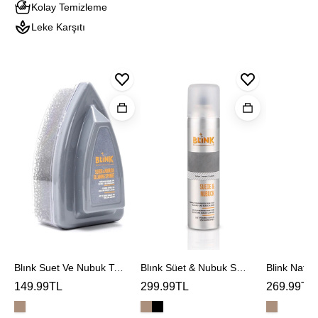
Kolay Temizleme
Leke Karşıtı
Blınk
Blınk
Blink
Suet
Süet
Naturel
Ve
&
Deodoran
Nubuk
Nubuk
Temızleme
Spreyi
Sungerı
Blınk Suet Ve Nubuk Temızleme Sungerı
Blınk Süet & Nubuk Spreyi
Blink Natur
149.99TL
299.99TL
269.99TL