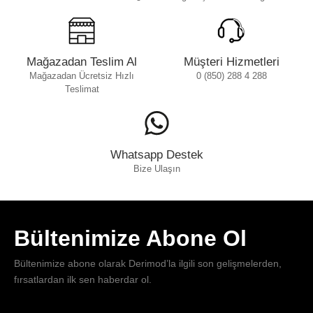
Mağazadan Teslim Al
Müşteri Hizmetleri
Mağazadan Ücretsiz Hızlı
0 (850) 288 4 288
Teslimat
Whatsapp Destek
Bize Ulaşın
Bültenimize Abone Ol
Bültenimize abone olarak Derimod’la ilgili son gelişmelerden,
fırsatlardan ilk sen haberdar ol.