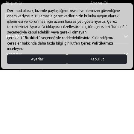
Abone Ol
Haber
bültenimize
E-Bülten üyelik koşullarını kabul ediyorum.
abone
olun!
DERİMOD
YARDIM
FAVORİ KATEGORİLER
DERİMOD APP İNDİR