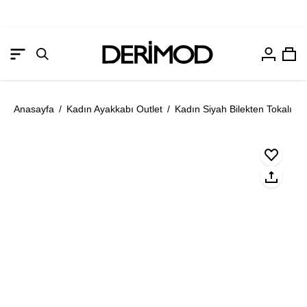
Hesabım
Sep
Gezinme
Arama
menüsünü
çubuğunu
aç
aç
Anasayfa
/
Kadın Ayakkabı Outlet
/
Kadın Siyah Bilekten Tokalı İn
Resmi
Re
aç
aç