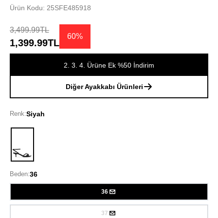
Ürün Kodu: 25SFE485918
3,499.99TL
60%
1,399.99TL
2. 3. 4. Ürüne Ek %50 İndirim
Diğer Ayakkabı Ürünleri
Renk:
Siyah
Siyah
Beden:
36
36
37