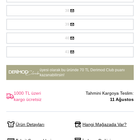
38
39
40
41
üyesi olarak bu üründe
70 TL Derimod Club puanı
kazanabilirsin!
1000 TL üzeri
Tahmini Kargoya Teslim:
kargo ücretsiz
11 Ağustos
Hangi Mağazada Var?
Ürün Detayları