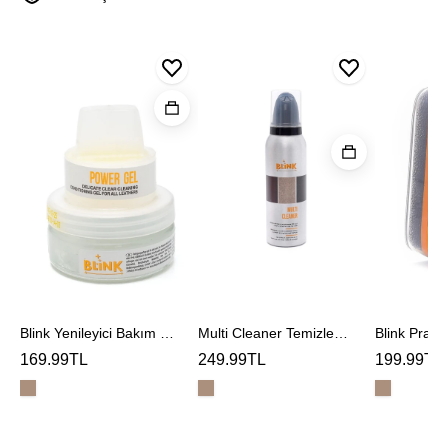
Blink
Blink
Yenileyici
Pratik
Multi
Bakım
Temizlem
Cleaner
Jeli
Süngeri
Temizleme
Köpüğü
Blink Yenileyici Bakım Jeli
Multi Cleaner Temizleme Köpüğü
169.99TL
249.99TL
199.99TL