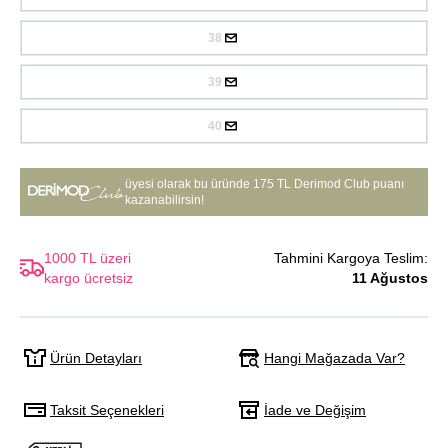
38
39
40
üyesi olarak bu üründe
175 TL Derimod Club puanı
kazanabilirsin!
1000 TL üzeri
Tahmini Kargoya Teslim:
kargo ücretsiz
11 Ağustos
Hangi Mağazada Var?
Ürün Detayları
Taksit Seçenekleri
İade ve Değişim