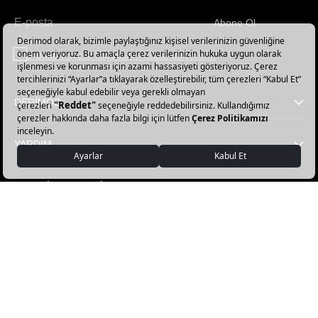
Abone Ol
Haber
bültenimize
E-Bülten üyelik koşullarını kabul ediyorum.
abone
olun!
DERİMOD
YARDIM
FAVORİ KATEGORİLER
DERİMOD APP İNDİR