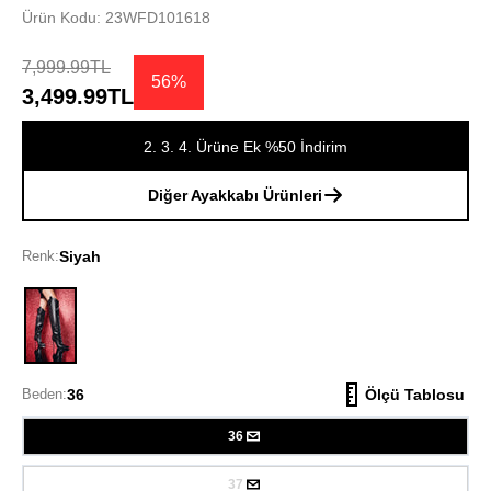
Ürün Kodu: 23WFD101618
7,999.99TL
56%
3,499.99TL
2. 3. 4. Ürüne Ek %50 İndirim
Diğer Ayakkabı Ürünleri
Renk:
Siyah
Siyah
Beden:
36
Ölçü Tablosu
36
37