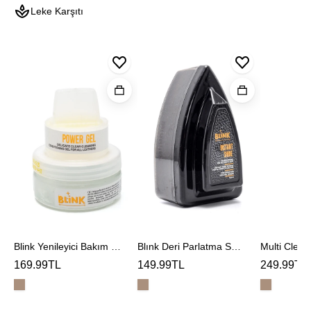
Leke Karşıtı
Blink
Blınk
Yenileyici
Deri
Multi
Bakım
Parlatma
Cleaner
Jeli
Sungerı
Temizlem
Köpüğü
Blink Yenileyici Bakım Jeli
Blınk Deri Parlatma Sungerı
169.99TL
149.99TL
249.99TL