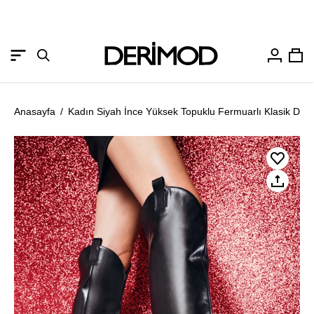
Hesabım
Sep
Gezinme
Arama
menüsünü
çubuğunu
aç
aç
Anasayfa
/
Kadın Siyah İnce Yüksek Topuklu Fermuarlı Klasik Der
Resmi
Re
aç
aç