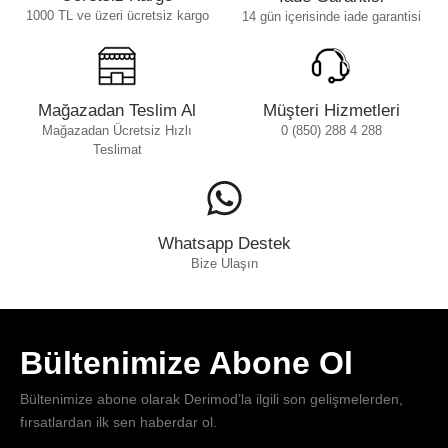
1000 TL ve üzeri ücretsiz kargo
14 gün içerisinde iade garantisi
Mağazadan Teslim Al
Müşteri Hizmetleri
Mağazadan Ücretsiz Hızlı
0 (850) 288 4 288
Teslimat
Whatsapp Destek
Bize Ulaşın
Bültenimize Abone Ol
Bültenimize abone olarak Derimod’la ilgili son gelişmelerden,
fırsatlardan ilk sen haberdar ol.