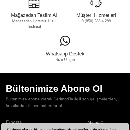
Mağazadan Teslim Al
Müşteri Hizmetleri
Mağazadan Ücretsiz Hızlı
0 (850) 288 4 288
Teslimat
Whatsapp Destek
Bize Ulaşın
Bültenimize Abone Ol
Bültenimize abone olarak Derimod’la ilgili son gelişmelerden,
fırsatlardan ilk sen haberdar ol.
Abone Ol
Haber