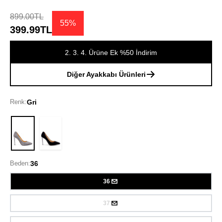
899.00TL
55%
399.99TL
2. 3. 4. Ürüne Ek %50 İndirim
Diğer Ayakkabı Ürünleri
Renk:
Gri
Gri
Beden:
36
36
37