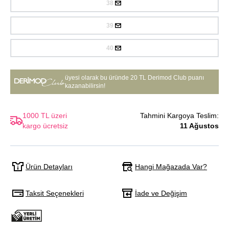
38
39
40
üyesi olarak bu üründe
20 TL Derimod Club puanı
kazanabilirsin!
1000 TL üzeri
Tahmini Kargoya Teslim:
kargo ücretsiz
11 Ağustos
Hangi Mağazada Var?
Ürün Detayları
Taksit Seçenekleri
İade ve Değişim