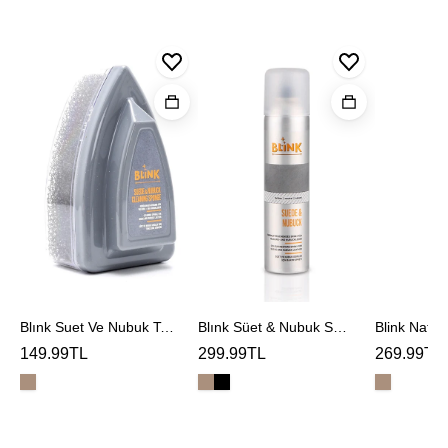
Blınk
Blınk
Blink
Suet
Süet
Naturel
Ve
&
Deodoran
Nubuk
Nubuk
Temızleme
Spreyi
Sungerı
Blınk Suet Ve Nubuk Temızleme Sungerı
Blınk Süet & Nubuk Spreyi
Blink Natur
149.99TL
299.99TL
269.99TL