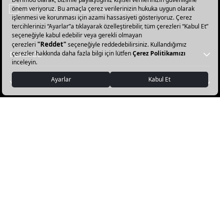
bültenimize
E-Bülten üyelik koşullarını kabul ediyorum.
abone
olun!
DERİMOD
YARDIM
FAVORİ KATEGORİLER
DERİMOD APP İNDİR