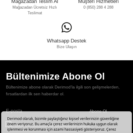
Mağazadan Teslim Al
Müşteri Hizmetleri
Mağazadan Ücretsiz Hızlı
0 (850) 288 4 288
Teslimat
Whatsapp Destek
Bize Ulaşın
Bültenimize Abone Ol
Bültenimize abone olarak Derimod’la ilgili son gelişmelerden,
fırsatlardan ilk sen haberdar ol.
Abone Ol
Haber
bültenimize
E-Bülten üyelik koşullarını kabul ediyorum.
abone