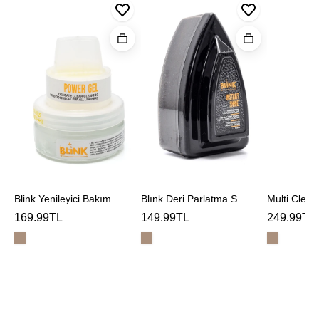
Yenileyici
Deri
Multi
Bakım
Parlatma
Cleaner
Jeli
Sungerı
Temizlem
Köpüğü
Blink Yenileyici Bakım Jeli
Blınk Deri Parlatma Sungerı
169.99TL
149.99TL
249.99TL