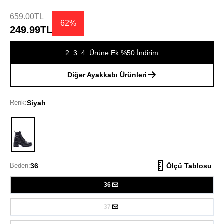
659.00TL
62%
249.99TL
2. 3. 4. Ürüne Ek %50 İndirim
Diğer Ayakkabı Ürünleri
Renk:
Siyah
Siyah
Beden:
36
Ölçü Tablosu
36
37