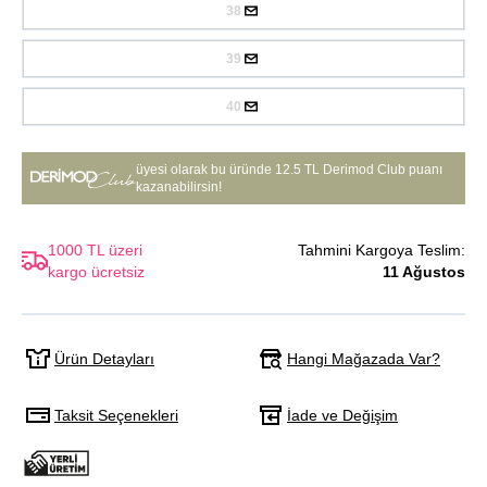
38
39
40
üyesi olarak bu üründe
12.5 TL Derimod Club puanı
kazanabilirsin!
1000 TL üzeri
Tahmini Kargoya Teslim:
kargo ücretsiz
11 Ağustos
Hangi Mağazada Var?
Ürün Detayları
Taksit Seçenekleri
İade ve Değişim