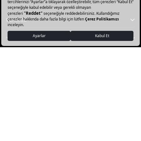
olun!
DERİMOD
YARDIM
FAVORİ KATEGORİLER
DERİMOD APP İNDİR