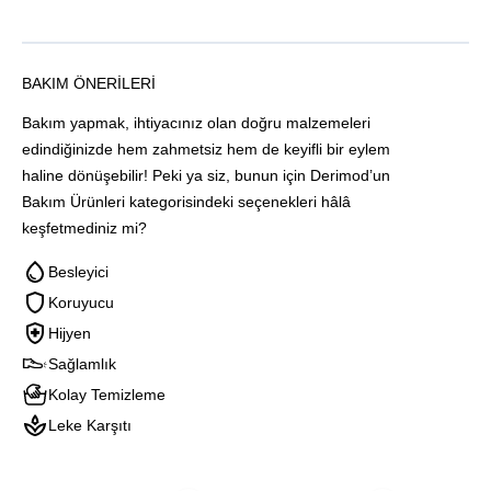
BAKIM ÖNERILERI
Bakım yapmak, ihtiyacınız olan doğru malzemeleri
edindiğinizde hem zahmetsiz hem de keyifli bir eylem
haline dönüşebilir! Peki ya siz, bunun için Derimod’un
Bakım Ürünleri kategorisindeki seçenekleri hâlâ
keşfetmediniz mi?
Besleyici
Koruyucu
Hijyen
Sağlamlık
Kolay Temizleme
Leke Karşıtı
Blink
Blınk