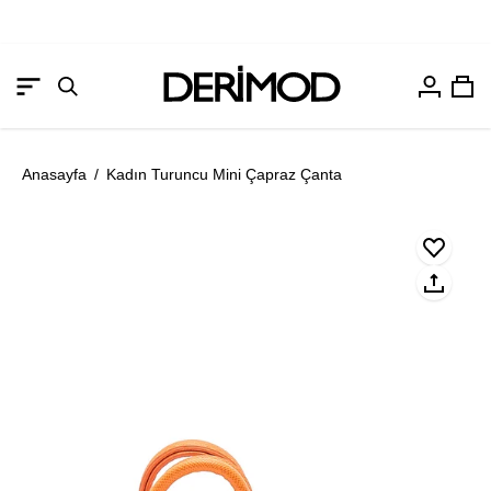
Hesabım
Sep
Gezinme
Arama
menüsünü
çubuğunu
aç
aç
Anasayfa
/
Kadın Turuncu Mini Çapraz Çanta
Resmi
Re
aç
aç