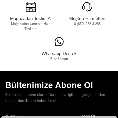
Mağazadan Teslim Al
Müşteri Hizmetleri
Mağazadan Ücretsiz Hızlı
0 (850) 288 4 288
Teslimat
Whatsapp Destek
Bize Ulaşın
Bültenimize Abone Ol
Bültenimize abone olarak Derimod’la ilgili son gelişmelerden,
fırsatlardan ilk sen haberdar ol.
Abone Ol