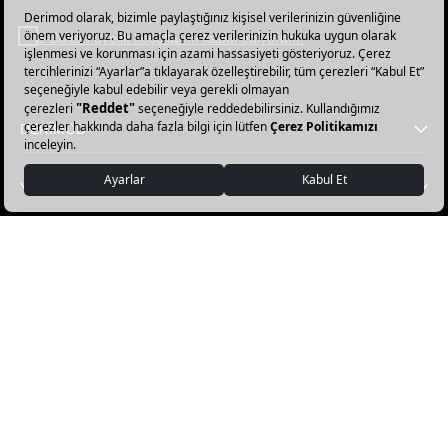
Haber
bültenimize
E-Bülten üyelik koşullarını kabul ediyorum.
abone
olun!
DERİMOD
YARDIM
FAVORİ KATEGORİLER
DERİMOD APP İNDİR