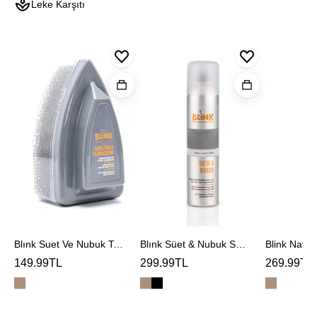
Leke Karşıtı
Blınk
Blınk
Blink
Suet
Süet
Naturel
Ve
&
Deodoran
Nubuk
Nubuk
Temızleme
Spreyi
Sungerı
Blınk Suet Ve Nubuk Temızleme Sungerı
Blınk Süet & Nubuk Spreyi
Blink Natur
149.99TL
299.99TL
269.99TL