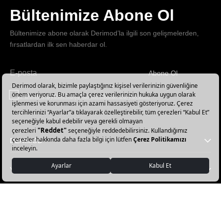
Bültenimize Abone Ol
Bültenimize abone olarak Derimod’la ilgili son gelişmelerden,
fırsatlardan ilk sen haberdar ol.
Abone Ol
Haber
bültenimize
E-Bülten üyelik koşullarını kabul ediyorum.
abone
olun!
DERİMOD
YARDIM
FAVORİ KATEGORİLER