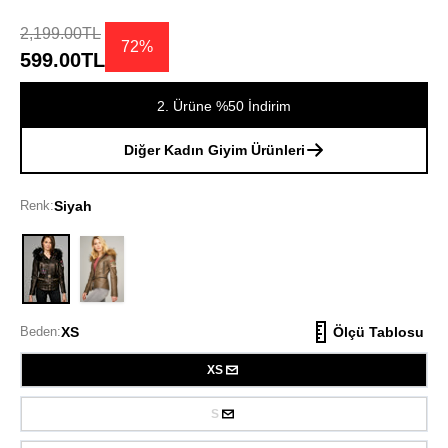
2,199.00TL
72%
599.00TL
2. Ürüne %50 İndirim
Diğer Kadın Giyim Ürünleri
Renk:
Siyah
Siyah
Beden:
XS
Ölçü Tablosu
XS
S