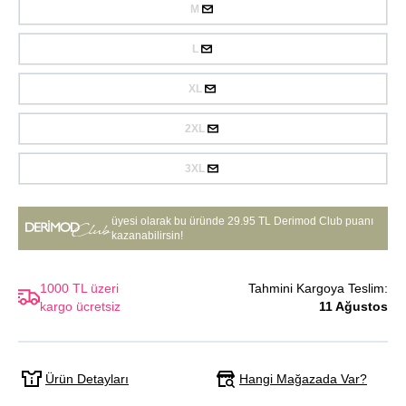
M
L
XL
2XL
3XL
üyesi olarak bu üründe
29.95 TL Derimod Club puanı
kazanabilirsin!
1000 TL üzeri
Tahmini Kargoya Teslim:
kargo ücretsiz
11 Ağustos
Hangi Mağazada Var?
Ürün Detayları