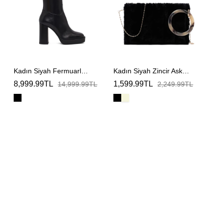
Çizme
Çanta
Kadın Siyah Fermuarlı Yüksek Topuklu Deri Çizme
Kadın Siyah Zincir Askılı Peluş Portföy Çanta
8,999.99TL
1,599.99TL
14,999.99TL
2,249.99TL