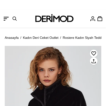
Hesabım
Sep
Gezinme
Arama
menüsünü
çubuğunu
aç
aç
Anasayfa
/
Kadın Deri Ceket Outlet
/
Rosiere Kadın Siyah Teddy 
Resmi
Re
aç
aç