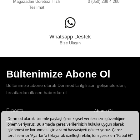
Mağazadan Ücretsiz Hızlı
0 (850) 288 4 288
Teslimat
Whatsapp Destek
Bize Ulaşın
Bültenimize Abone Ol
Bültenimize abone olarak Derimod’la ilgili son gelişmelerden,
fırsatlardan ilk sen haberdar ol.
Abone Ol
Haber
bültenimize
E-Bülten üyelik koşullarını kabul ediyorum.
abone
olun!