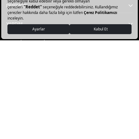
DERİMOD
YARDIM
FAVORİ KATEGORİLER
DERİMOD APP İNDİR