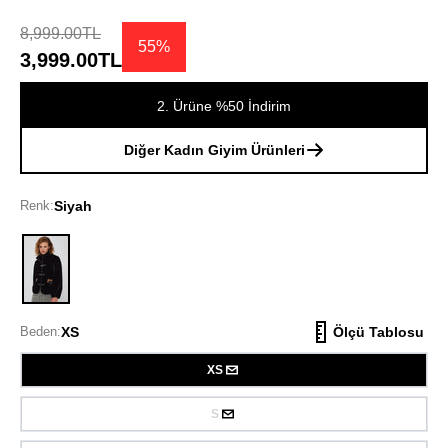
8,999.00TL
55%
3,999.00TL
2. Ürüne %50 İndirim
Diğer Kadın Giyim Ürünleri
Renk:
Siyah
Siyah
Beden:
XS
Ölçü Tablosu
XS
S