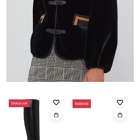
Kadın
Kadın
Stokta yok
İndirimli
Siyah
Siyah
Fermuarlı
Zincir
Yüksek
Askılı
Topuklu
Peluş
Deri
Portföy