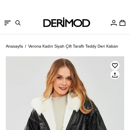
Hesabım
Sep
Gezinme
Arama
menüsünü
çubuğunu
aç
aç
Anasayfa
/
Verona Kadın Siyah Çift Taraflı Teddy Deri Kaban
Resmi
Re
aç
aç