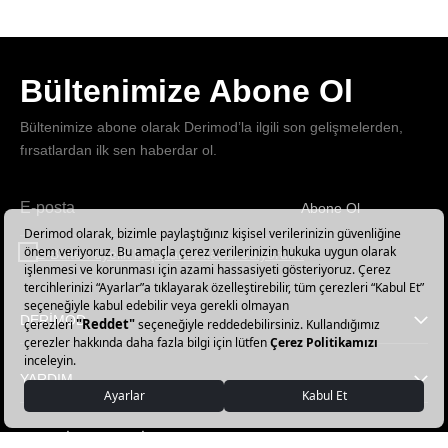
Bültenimize Abone Ol
Bültenimize abone olarak Derimod’la ilgili son gelişmelerden,
fırsatlardan ilk sen haberdar ol.
Abone Ol
Haber
bültenimize
E-Bülten üyelik koşullarını kabul ediyorum.
abone
olun!
DERİMOD
YARDIM
FAVORİ KATEGORİLER