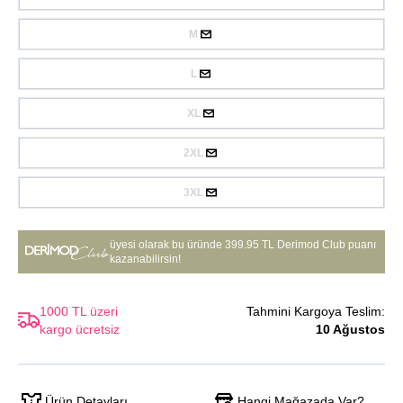
M
L
XL
2XL
3XL
üyesi olarak bu üründe
399.95 TL Derimod Club puanı
kazanabilirsin!
1000 TL üzeri
Tahmini Kargoya Teslim:
kargo ücretsiz
10 Ağustos
Hangi Mağazada Var?
Ürün Detayları