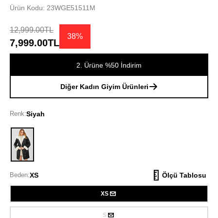
Ürün Kodu: 23WGE51511M
12,999.00TL
38%
7,999.00TL
2. Ürüne %50 İndirim
Diğer Kadın Giyim Ürünleri
Renk:
Siyah
Siyah
Beden:
XS
Ölçü Tablosu
XS
S